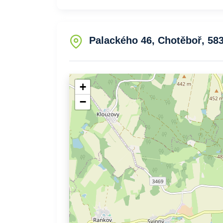
Palackého 46, Chotěboř, 58
+
−