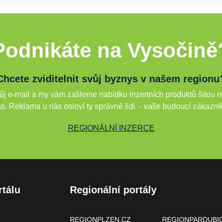
Podnikáte na Vysočině
Chcete zviditelnit svůj byznys v našem regionu
j e-mail a my vám zašleme nabídku inzertních produktů šitou n
s. Reklama u nás osloví ty správné lidi – vaše budoucí zákazní
REGIONÁLNÍ INZERCE
rtálu
Regionální portály
REGIONPLZEN.CZ
REGIONPARDUBI