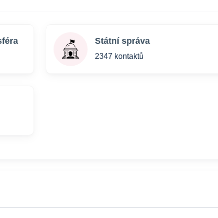
sféra
Státní správa
2347 kontaktů