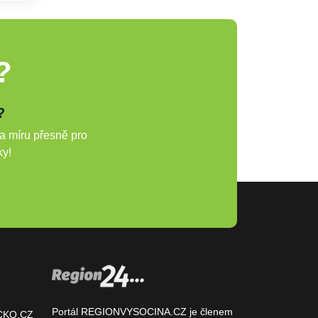
?
?
a míru přesně pro
ky!
Portál REGIONVYSOCINA.CZ je členem
CKO.CZ