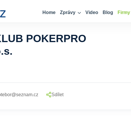
Home
Zprávy
Video
Blog
Firmy
KLUB POKERPRO
.s.
otebor@seznam.cz
Sdílet