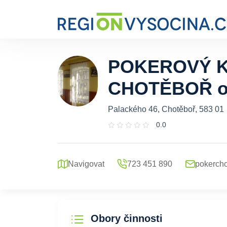
POKEROVÝ 
CHOTĚBOŘ o
Palackého 46, Chotěboř, 583 01
0.0
Navigovat
723 451 890
pokerch
Obory činnosti