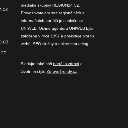
mediální skupiny
REGION24.CZ
.
A.CZ
Provozovatelem sítě regionálních a
informačních portálů je společnost
UNIWEB
. Online agentura UNIWEB byla
založená v roce 1997 a poskytuje tvorbu
C.CZ
webů, SEO služby a online marketing.
.CZ
Sledujte také náš
portál o zdraví
a
životním stylu
ZdraveTrendy.cz
.