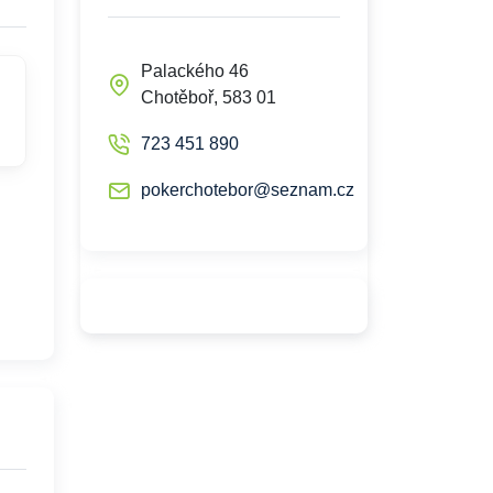
Palackého 46
Chotěboř, 583 01
723 451 890
pokerchotebor@seznam.cz