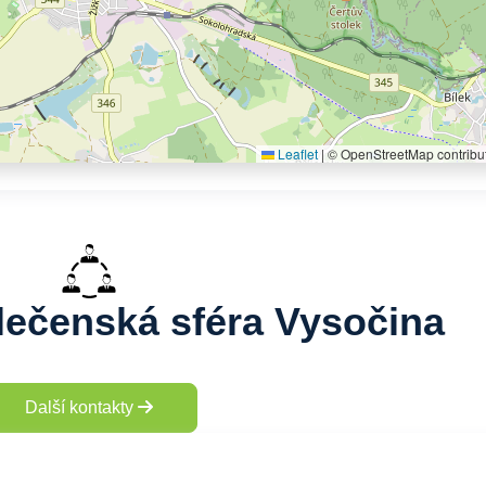
Leaflet
|
© OpenStreetMap contribu
olečenská sféra Vysočina
Další kontakty