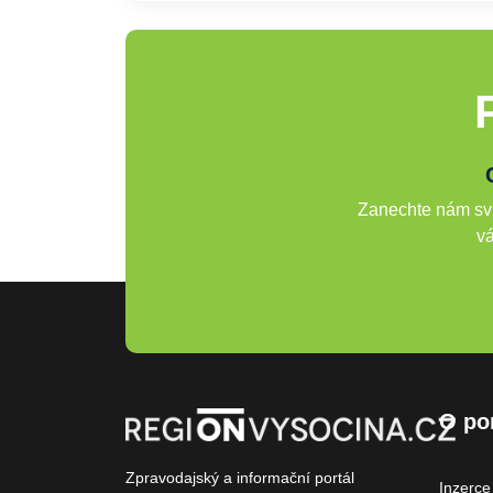
Zanechte nám svů
vá
O po
Zpravodajský a informační portál
Inzerce