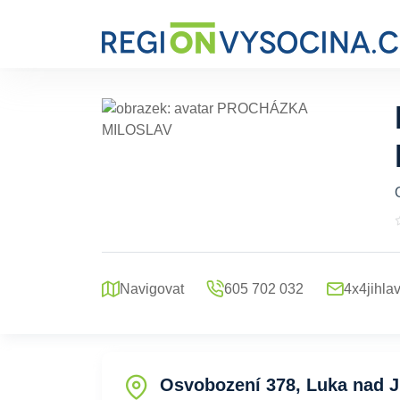
Navigovat
605 702 032
4x4jihla
Osvobození 378, Luka nad J