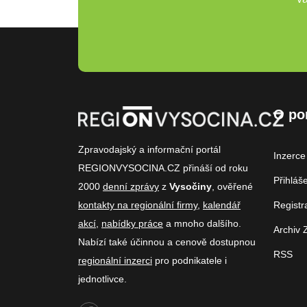
O po
Zpravodajský a informační portál
Inzerce
REGIONVYSOCINA.CZ přináší od roku
Přihláš
2000
denní zprávy
z
Vysočiny
, ověřené
kontakty na regionální firmy
,
kalendář
Registr
akcí
,
nabídky práce
a mnoho dalšího.
Archiv 
Nabízí také účinnou a cenově dostupnou
RSS
regionální inzerci
pro podnikatele i
jednotlivce.