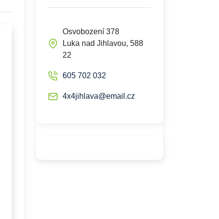
Osvobození 378
Luka nad Jihlavou, 588
22
605 702 032
4x4jihlava@email.cz