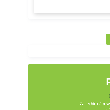
Zanechte nám svů
vá