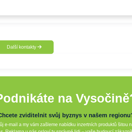
Další kontakty
Podnikáte na Vysočině
Chcete zviditelnit svůj byznys v našem regionu
j e-mail a my vám zašleme nabídku inzertních produktů šitou n
s. Reklama u nás osloví ty správné lidi – vaše budoucí zákazní