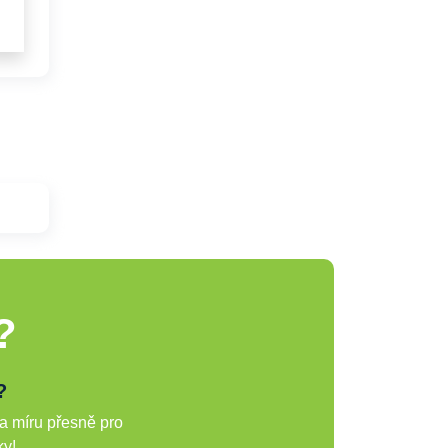
?
?
a míru přesně pro
ky!