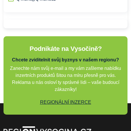
Podnikáte na Vysočině?
Chcete zviditelnit svůj byznys v našem regionu?
Zanechte nám svůj e-mail a my vám zašleme nabídku
inzertních produktů šitou na míru přesně pro vás.
Reklama u nás osloví ty správné lidi – vaše budoucí
zákazníky!
REGIONÁLNÍ INZERCE