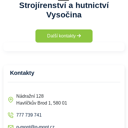
Strojírenství a hutnictví
Vysočina
Další kontakty
Kontakty
Nádražní 128
Havlíčkův Brod 1, 580 01
777 739 741
q-mont@q-mont.cz