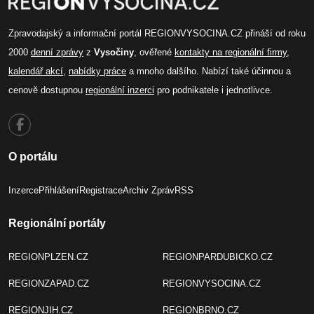
Zpravodajský a informační portál REGIONVYSOCINA.CZ přináší od roku
2000
denní zprávy
z
Vysočiny
, ověřené
kontakty na regionální firmy
,
kalendář akcí
,
nabídky práce
a mnoho dalšího. Nabízí také účinnou a
cenově dostupnou
regionální inzerci
pro podnikatele i jednotlivce.
O portálu
Inzerce
Přihlášení
Registrace
Archiv Zpráv
RSS
Regionální portály
REGIONPLZEN.CZ
REGIONPARDUBICKO.CZ
REGIONZAPAD.CZ
REGIONVYSOCINA.CZ
REGIONJIH.CZ
REGIONBRNO.CZ