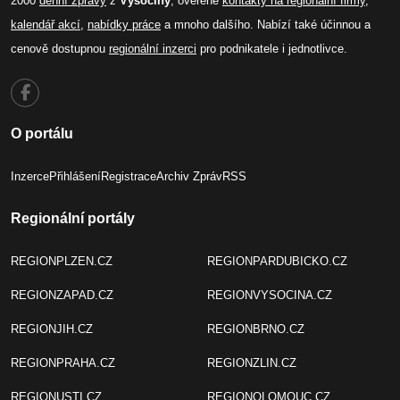
2000
denní zprávy
z
Vysočiny
, ověřené
kontakty na regionální firmy
,
kalendář akcí
,
nabídky práce
a mnoho dalšího. Nabízí také účinnou a
cenově dostupnou
regionální inzerci
pro podnikatele i jednotlivce.
O portálu
Inzerce
Přihlášení
Registrace
Archiv Zpráv
RSS
Regionální portály
REGIONPLZEN.CZ
REGIONPARDUBICKO.CZ
REGIONZAPAD.CZ
REGIONVYSOCINA.CZ
REGIONJIH.CZ
REGIONBRNO.CZ
REGIONPRAHA.CZ
REGIONZLIN.CZ
REGIONUSTI.CZ
REGIONOLOMOUC.CZ