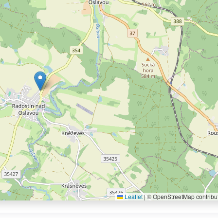
Leaflet
|
© OpenStreetMap contribu