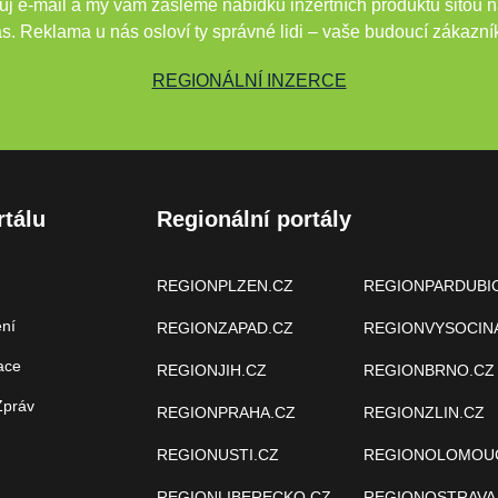
j e-mail a my vám zašleme nabídku inzertních produktů šitou n
s. Reklama u nás osloví ty správné lidi – vaše budoucí zákazní
REGIONÁLNÍ INZERCE
rtálu
Regionální portály
REGIONPLZEN.CZ
REGIONPARDUBI
ení
REGIONZAPAD.CZ
REGIONVYSOCIN
ace
REGIONJIH.CZ
REGIONBRNO.CZ
Zpráv
REGIONPRAHA.CZ
REGIONZLIN.CZ
REGIONUSTI.CZ
REGIONOLOMOU
REGIONLIBERECKO.CZ
REGIONOSTRAVA