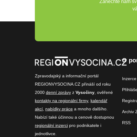
Zanechte nám svů
vá
O po
Zpravodajský a informační portál
Inzerce
REGIONVYSOCINA.CZ přináší od roku
Přihláš
2000
denní zprávy
z
Vysočiny
, ověřené
kontakty na regionální firmy
,
kalendář
Registr
akcí
,
nabídky práce
a mnoho dalšího.
Archiv 
Nabízí také účinnou a cenově dostupnou
RSS
regionální inzerci
pro podnikatele i
jednotlivce.