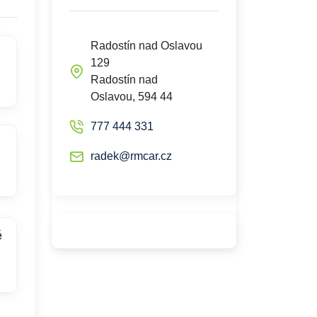
Radostín nad Oslavou
129
Radostín nad
Oslavou, 594 44
777 444 331
radek@rmcar.cz
é