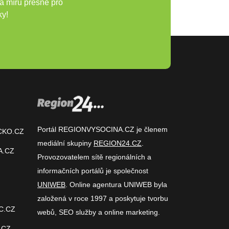
a míru přesně pro
ky!
Portál REGIONVYSOCINA.CZ je členem
CKO.CZ
mediální skupiny
REGION24.CZ
.
A.CZ
Provozovatelem sítě regionálních a
informačních portálů je společnost
UNIWEB
. Online agentura UNIWEB byla
založená v roce 1997 a poskytuje tvorbu
C.CZ
webů, SEO služby a online marketing.
.CZ