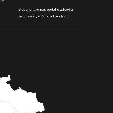
Sledujte také náš
portál o zdraví
a
životním stylu
ZdraveTrendy.cz
.