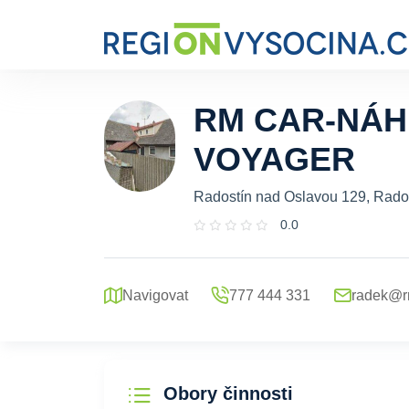
RM CAR-NÁH
VOYAGER
Radostín nad Oslavou 129, Rado
0.0
Navigovat
777 444 331
radek@r
Obory činnosti