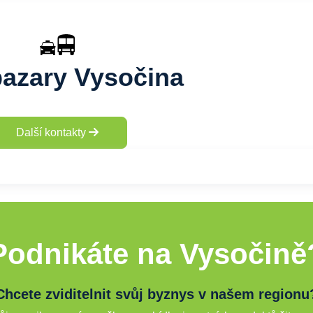
azary Vysočina
Další kontakty
Podnikáte na Vysočině
Chcete zviditelnit svůj byznys v našem regionu