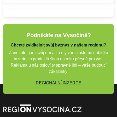
Podnikáte na Vysočině?
Chcete zviditelnit svůj byznys v našem regionu?
Zanechte nám svůj e-mail a my vám zašleme nabídku
inzertních produktů šitou na míru přesně pro vás.
Reklama u nás osloví ty správné lidi – vaše budoucí
zákazníky!
REGIONÁLNÍ INZERCE