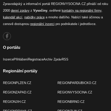
Zpravodajský a informační portál REGIONVYSOCINA.CZ přináší od roku
2000
denní zprávy
z
Vysočiny
, ověřené
kontakty na regionální firmy
,
kalendář akcí
,
nabídky práce
a mnoho dalšího. Nabízí také účinnou a
cenově dostupnou
regionální inzerci
pro podnikatele i jednotlivce.
O portálu
Inzerce
Přihlášení
Registrace
Archiv Zpráv
RSS
Regionální portály
REGIONPLZEN.CZ
REGIONPARDUBICKO.CZ
REGIONZAPAD.CZ
REGIONVYSOCINA.CZ
REGIONJIH.CZ
REGIONBRNO.CZ