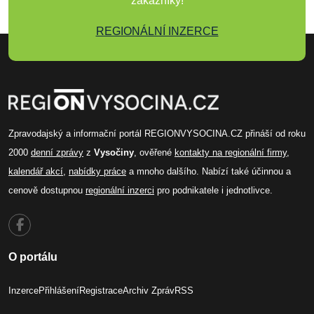
zákazníky!
REGIONÁLNÍ INZERCE
Zpravodajský a informační portál REGIONVYSOCINA.CZ přináší od roku
2000
denní zprávy
z
Vysočiny
, ověřené
kontakty na regionální firmy
,
kalendář akcí
,
nabídky práce
a mnoho dalšího. Nabízí také účinnou a
cenově dostupnou
regionální inzerci
pro podnikatele i jednotlivce.
O portálu
Inzerce
Přihlášení
Registrace
Archiv Zpráv
RSS