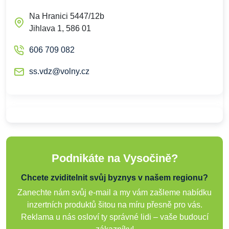
Na Hranici 5447/12b
Jihlava 1, 586 01
606 709 082
ss.vdz@volny.cz
Podnikáte na Vysočině?
Chcete zviditelnit svůj byznys v našem regionu?
Zanechte nám svůj e-mail a my vám zašleme nabídku
inzertních produktů šitou na míru přesně pro vás.
Reklama u nás osloví ty správné lidi – vaše budoucí