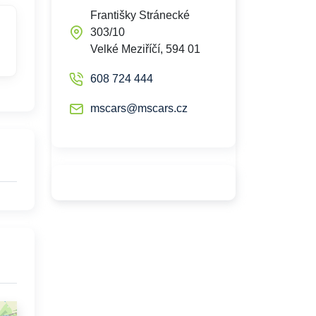
Františky Stránecké
303/10
Velké Meziříčí, 594 01
608 724 444
mscars@mscars.cz