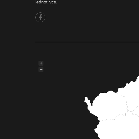
jednotlivce.
+
−