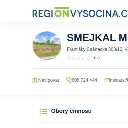
SMEJKAL M
Františky Stránecké 303/10, V
0.0
Navigovat
608 724 444
mscars@
Obory činnosti