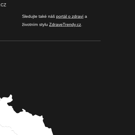
.CZ
Sledujte také náš
portál o zdraví
a
životním stylu
ZdraveTrendy.cz
.