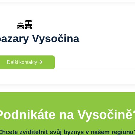
azary Vysočina
Další kontakty
Podnikáte na Vysočině
Chcete zviditelnit svůj byznys v našem regionu