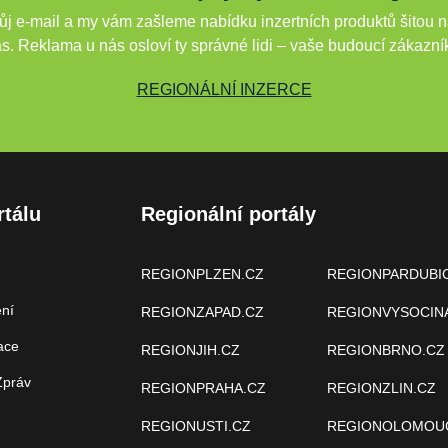
j e-mail a my vám zašleme nabídku inzertních produktů šitou n
s. Reklama u nás osloví ty správné lidi – vaše budoucí zákazní
REGIONÁLNÍ INZERCE
rtálu
Regionální portály
REGIONPLZEN.CZ
REGIONPARDUBI
ení
REGIONZAPAD.CZ
REGIONVYSOCIN
ace
REGIONJIH.CZ
REGIONBRNO.CZ
Zpráv
REGIONPRAHA.CZ
REGIONZLIN.CZ
REGIONUSTI.CZ
REGIONOLOMOU