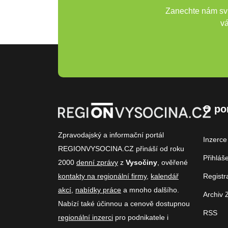
Zanechte nám svů
vá
O po
Zpravodajský a informační portál
Inzerce
REGIONVYSOCINA.CZ přináší od roku
Přihláš
2000
denní zprávy
z
Vysočiny
, ověřené
kontakty na regionální firmy
,
kalendář
Registr
akcí
,
nabídky práce
a mnoho dalšího.
Archiv 
Nabízí také účinnou a cenově dostupnou
RSS
regionální inzerci
pro podnikatele i