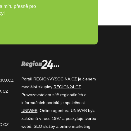
a míru přesně pro
ky!
Portál REGIONVYSOCINA.CZ je členem
CKO.CZ
mediální skupiny
REGION24.CZ
.
A.CZ
Provozovatelem sítě regionálních a
informačních portálů je společnost
UNIWEB
. Online agentura UNIWEB byla
založená v roce 1997 a poskytuje tvorbu
C.CZ
webů, SEO služby a online marketing.