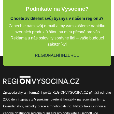
Podnikáte na Vysočině?
Chcete zviditelnit svůj byznys v našem regionu?
Zanechte nám svůj e-mail a my vám zašleme nabídku
inzertních produktů šitou na míru přesně pro vás.
Reklama u nás osloví ty správné lidi – vaše budoucí
zákazníky!
REGIONÁLNÍ INZERCE
Zpravodajský a informační portál REGIONVYSOCINA.CZ přináší od roku
2000
denní zprávy
z
Vysočiny
, ověřené
kontakty na regionální firmy
,
kalendář akcí
,
nabídky práce
a mnoho dalšího. Nabízí také účinnou a
cenově dostupnou
regionální inzerci
pro podnikatele i jednotlivce.