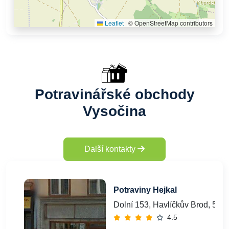
Leaflet
|
© OpenStreetMap contributors
Potravinářské obchody
Vysočina
Další kontakty
Potraviny Hejkal
Dolní 153, Havlíčkův Brod, 580
4.5