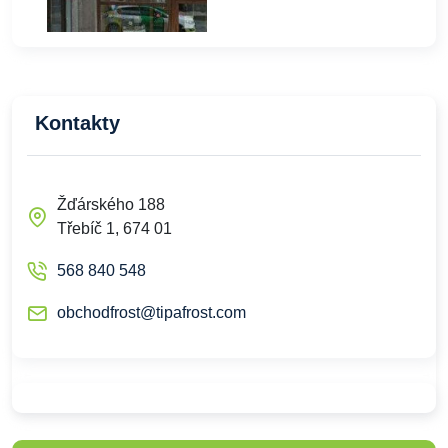
Kontakty
Žďárského 188
Třebíč 1, 674 01
568 840 548
obchodfrost@tipafrost.com