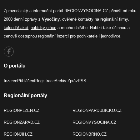
Zpravodajský a informační portál REGIONVYSOCINA.CZ přináší od roku
2000
denní zprávy
z
Vysočiny
, ověřené
kontakty na regionální firmy
,
kalendář akcí
,
nabídky práce
a mnoho dalšího. Nabízí také účinnou a
cenově dostupnou
regionální inzerci
pro podnikatele i jednotlivce.
O portálu
Inzerce
Přihlášení
Registrace
Archiv Zpráv
RSS
Regionální portály
REGIONPLZEN.CZ
REGIONPARDUBICKO.CZ
REGIONZAPAD.CZ
REGIONVYSOCINA.CZ
REGIONJIH.CZ
REGIONBRNO.CZ