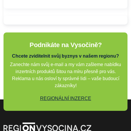
Podnikáte na Vysočině?
Chcete zviditelnit svůj byznys v našem regionu?
Zanechte nám svůj e-mail a my vám zašleme nabídku
inzertních produktů šitou na míru přesně pro vás.
Reklama u nás osloví ty správné lidi – vaše budoucí
zákazníky!
REGIONÁLNÍ INZERCE