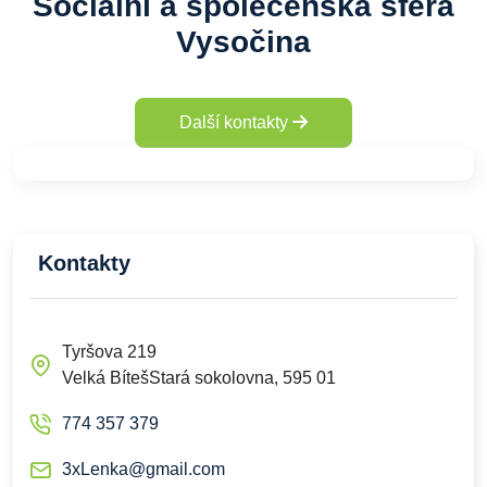
Sociální a společenská sféra
Vysočina
Další kontakty
Kontakty
Tyršova 219
Velká BítešStará sokolovna, 595 01
774 357 379
3xLenka@gmail.com