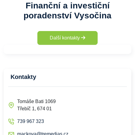
Finanční a investiční
poradenství Vysočina
Další kontakty
Kontakty
Tomáše Bati 1069
Třebíč 1, 674 01
739 967 323
mackova@tremedias.cz