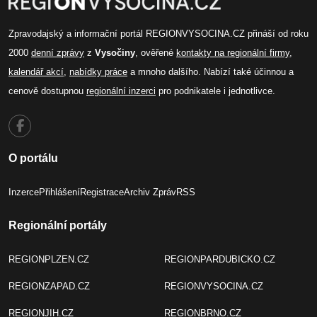
Zpravodajský a informační portál REGIONVYSOCINA.CZ přináší od roku
2000
denní zprávy
z
Vysočiny
, ověřené
kontakty na regionální firmy
,
kalendář akcí
,
nabídky práce
a mnoho dalšího. Nabízí také účinnou a
cenově dostupnou
regionální inzerci
pro podnikatele i jednotlivce.
O portálu
Inzerce
Přihlášení
Registrace
Archiv Zpráv
RSS
Regionální portály
REGIONPLZEN.CZ
REGIONPARDUBICKO.CZ
REGIONZAPAD.CZ
REGIONVYSOCINA.CZ
REGIONJIH.CZ
REGIONBRNO.CZ