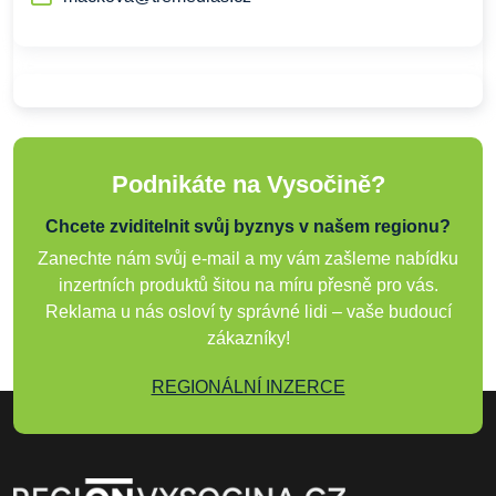
Podnikáte na Vysočině?
Chcete zviditelnit svůj byznys v našem regionu?
Zanechte nám svůj e-mail a my vám zašleme nabídku
inzertních produktů šitou na míru přesně pro vás.
Reklama u nás osloví ty správné lidi – vaše budoucí
zákazníky!
REGIONÁLNÍ INZERCE