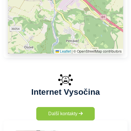
Leaflet
|
© OpenStreetMap contributors
Internet Vysočina
Další kontakty