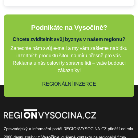
Podnikáte na Vysočině?
Chcete zviditelnit svůj byznys v našem regionu?
Zanechte nám svůj e-mail a my vám zašleme nabídku
inzertních produktů šitou na míru přesně pro vás.
Reklama u nás osloví ty správné lidi – vaše budoucí
zákazníky!
REGIONÁLNÍ INZERCE
Zpravodajský a informační portál REGIONVYSOCINA.CZ přináší od roku
2000
denní zprávy
z
Vysočiny
, ověřené
kontakty na regionální firmy
,