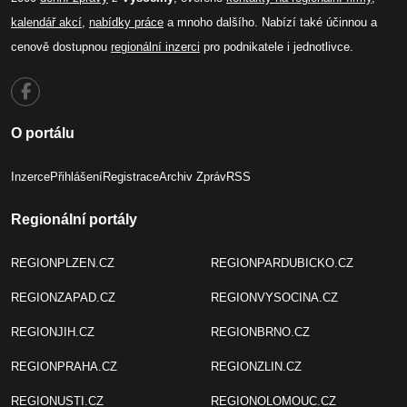
kalendář akcí
,
nabídky práce
a mnoho dalšího. Nabízí také účinnou a
cenově dostupnou
regionální inzerci
pro podnikatele i jednotlivce.
O portálu
Inzerce
Přihlášení
Registrace
Archiv Zpráv
RSS
Regionální portály
REGIONPLZEN.CZ
REGIONPARDUBICKO.CZ
REGIONZAPAD.CZ
REGIONVYSOCINA.CZ
REGIONJIH.CZ
REGIONBRNO.CZ
REGIONPRAHA.CZ
REGIONZLIN.CZ
REGIONUSTI.CZ
REGIONOLOMOUC.CZ