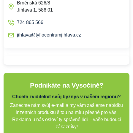
Brněnská 626/8
Jihlava 1, 586 01
724 865 566
jihlava@tyflocentrumjihlava.cz
Podnikáte na Vysočině?
Chcete zviditelnit svůj byznys v našem regionu?
Zanechte nám svůj e-mail a my vám zašleme nabídku
inzertních produktů šitou na míru přesně pro vás.
Reklama u nás osloví ty správné lidi – vaše budoucí
zákazníky!