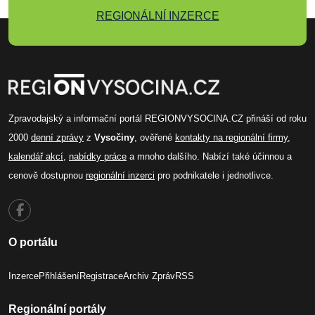
REGIONÁLNÍ INZERCE
Zpravodajský a informační portál REGIONVYSOCINA.CZ přináší od roku
2000
denní zprávy
z
Vysočiny
, ověřené
kontakty na regionální firmy
,
kalendář akcí
,
nabídky práce
a mnoho dalšího. Nabízí také účinnou a
cenově dostupnou
regionální inzerci
pro podnikatele i jednotlivce.
O portálu
Inzerce
Přihlášení
Registrace
Archiv Zpráv
RSS
Regionální portály