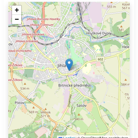
+
−
Leaflet
|
© OpenStreetMap contributors