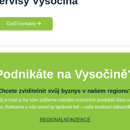
ervisy Vysočina
Další kontakty
Podnikáte na Vysočině
Chcete zviditelnit svůj byznys v našem regionu
j e-mail a my vám zašleme nabídku inzertních produktů šitou n
s. Reklama u nás osloví ty správné lidi – vaše budoucí zákazní
REGIONÁLNÍ INZERCE