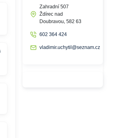
Zahradní 507
Ždírec nad
Doubravou, 582 63
602 364 424
vladimir.uchytil@seznam.cz
a