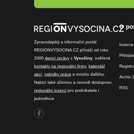
O po
Zpravodajský a informační portál
Inzerce
REGIONVYSOCINA.CZ přináší od roku
Přihláš
2000
denní zprávy
z
Vysočiny
, ověřené
kontakty na regionální firmy
,
kalendář
Registr
akcí
,
nabídky práce
a mnoho dalšího.
Archiv 
Nabízí také účinnou a cenově dostupnou
RSS
regionální inzerci
pro podnikatele i
jednotlivce.