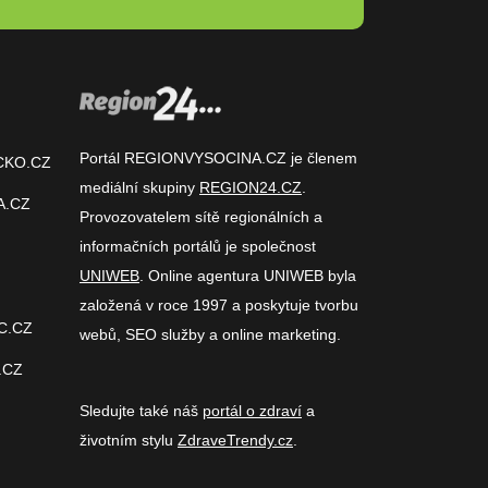
Portál REGIONVYSOCINA.CZ je členem
CKO.CZ
mediální skupiny
REGION24.CZ
.
A.CZ
Provozovatelem sítě regionálních a
informačních portálů je společnost
UNIWEB
. Online agentura UNIWEB byla
založená v roce 1997 a poskytuje tvorbu
C.CZ
webů, SEO služby a online marketing.
.CZ
Sledujte také náš
portál o zdraví
a
životním stylu
ZdraveTrendy.cz
.