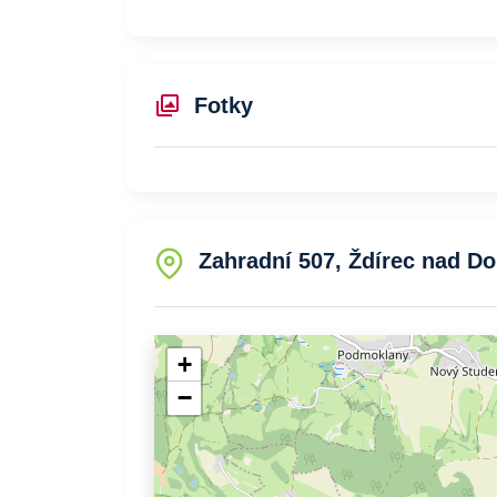
Fotky
Zahradní 507, Ždírec nad D
+
−