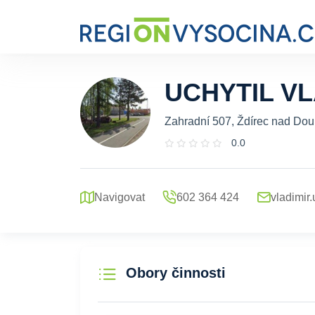
UCHYTIL VL
Zahradní 507, Ždírec nad Dou
0.0
Navigovat
602 364 424
vladimir
Obory činnosti