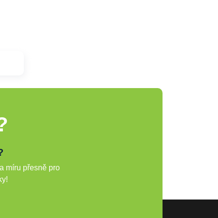
?
?
a míru přesně pro
ky!