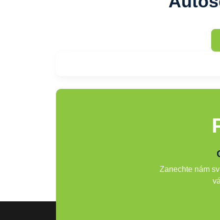
Autos
Zanechte nám svů
vá