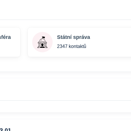
sféra
Státní správa
2347 kontaktů
3 01