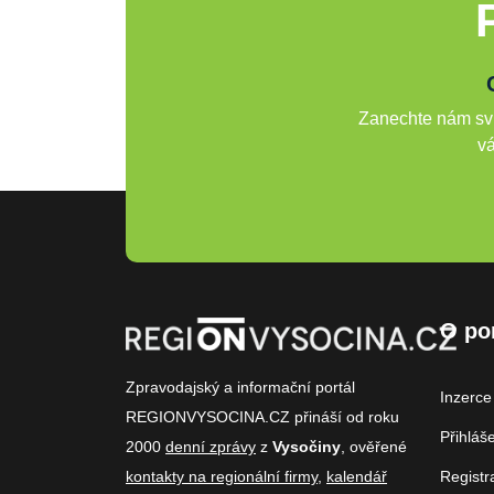
Zanechte nám svů
vá
O po
Zpravodajský a informační portál
Inzerce
REGIONVYSOCINA.CZ přináší od roku
Přihláš
2000
denní zprávy
z
Vysočiny
, ověřené
kontakty na regionální firmy
,
kalendář
Registr