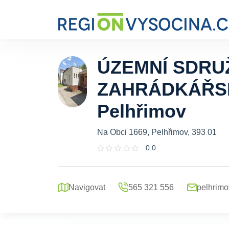
ÚZEMNÍ SDRU
ZAHRÁDKÁŘS
Pelhřimov
Na Obci 1669, Pelhřimov, 393 01
0.0
Navigovat
565 321 556
pelhrim