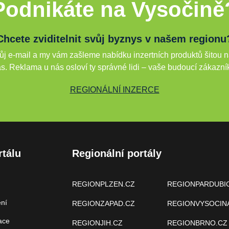
Podnikáte na Vysočině
Chcete zviditelnit svůj byznys v našem regionu
j e-mail a my vám zašleme nabídku inzertních produktů šitou n
s. Reklama u nás osloví ty správné lidi – vaše budoucí zákazní
REGIONÁLNÍ INZERCE
rtálu
Regionální portály
REGIONPLZEN.CZ
REGIONPARDUBI
ení
REGIONZAPAD.CZ
REGIONVYSOCIN
ace
REGIONJIH.CZ
REGIONBRNO.CZ