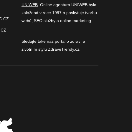
UNIWEB
. Online agentura UNIWEB byla
založená v roce 1997 a poskytuje tvorbu
C.CZ
webů, SEO služby a online marketing.
.CZ
Sledujte také náš
portál o zdraví
a
životním stylu
ZdraveTrendy.cz
.