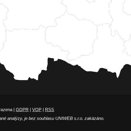
razena |
GDPR
|
VOP
|
RSS
ané analýzy, je bez souhlasu UNIWEB s.r.o. zakázáno.