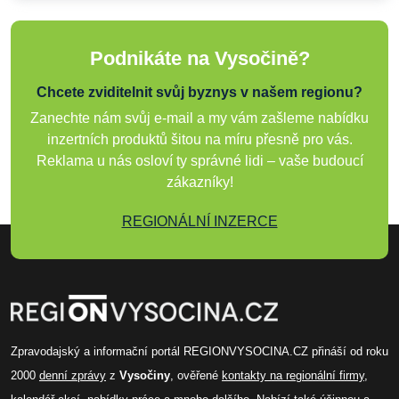
Podnikáte na Vysočině?
Chcete zviditelnit svůj byznys v našem regionu?
Zanechte nám svůj e-mail a my vám zašleme nabídku
inzertních produktů šitou na míru přesně pro vás.
Reklama u nás osloví ty správné lidi – vaše budoucí
zákazníky!
REGIONÁLNÍ INZERCE
Zpravodajský a informační portál REGIONVYSOCINA.CZ přináší od roku
2000
denní zprávy
z
Vysočiny
, ověřené
kontakty na regionální firmy
,