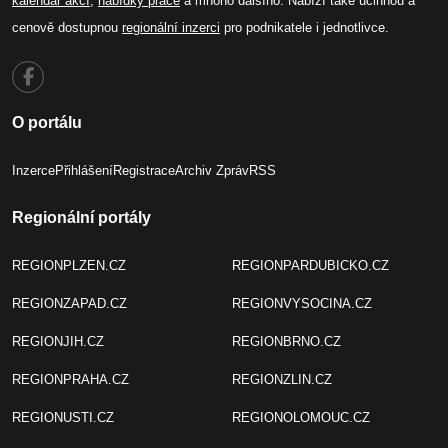
kalendář akcí
,
nabídky práce
a mnoho dalšího. Nabízí také účinnou a
cenově dostupnou
regionální inzerci
pro podnikatele i jednotlivce.
O portálu
Inzerce
Přihlášení
Registrace
Archiv Zpráv
RSS
Regionální portály
REGIONPLZEN.CZ
REGIONPARDUBICKO.CZ
REGIONZAPAD.CZ
REGIONVYSOCINA.CZ
REGIONJIH.CZ
REGIONBRNO.CZ
REGIONPRAHA.CZ
REGIONZLIN.CZ
REGIONUSTI.CZ
REGIONOLOMOUC.CZ