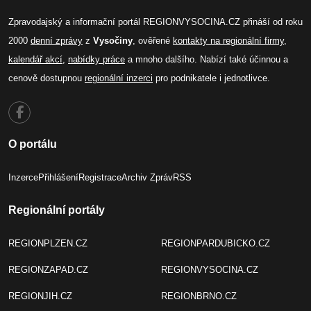
Zpravodajský a informační portál REGIONVYSOCINA.CZ přináší od roku
2000
denní zprávy
z
Vysočiny
, ověřené
kontakty na regionální firmy
,
kalendář akcí
,
nabídky práce
a mnoho dalšího. Nabízí také účinnou a
cenově dostupnou
regionální inzerci
pro podnikatele i jednotlivce.
O portálu
Inzerce
Přihlášení
Registrace
Archiv Zpráv
RSS
Regionální portály
REGIONPLZEN.CZ
REGIONPARDUBICKO.CZ
REGIONZAPAD.CZ
REGIONVYSOCINA.CZ
REGIONJIH.CZ
REGIONBRNO.CZ