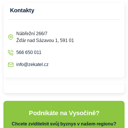
Kontakty
Nábřežní 266/7
Žďár nad Sázavou 1, 591 01
566 650 011
info@zekatel.cz
Podnikáte na Vysočině?
Chcete zviditelnit svůj byznys v našem regionu?