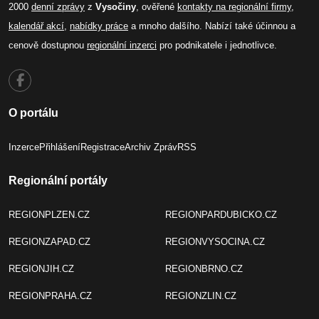
2000
denní zprávy
z
Vysočiny
, ověřené
kontakty na regionální firmy
,
kalendář akcí
,
nabídky práce
a mnoho dalšího. Nabízí také účinnou a
cenově dostupnou
regionální inzerci
pro podnikatele i jednotlivce.
O portálu
Inzerce
Přihlášení
Registrace
Archiv Zpráv
RSS
Regionální portály
REGIONPLZEN.CZ
REGIONPARDUBICKO.CZ
REGIONZAPAD.CZ
REGIONVYSOCINA.CZ
REGIONJIH.CZ
REGIONBRNO.CZ
REGIONPRAHA.CZ
REGIONZLIN.CZ