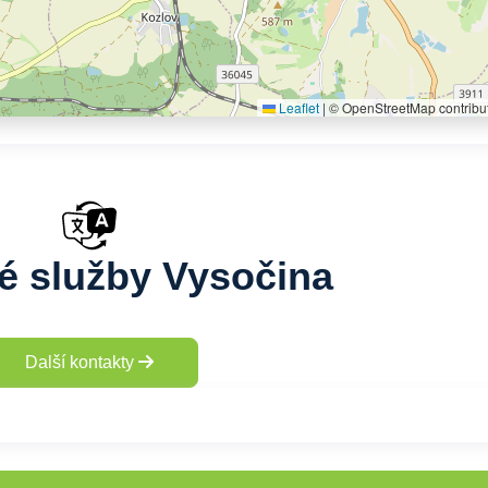
Leaflet
|
© OpenStreetMap contribu
é služby Vysočina
Další kontakty