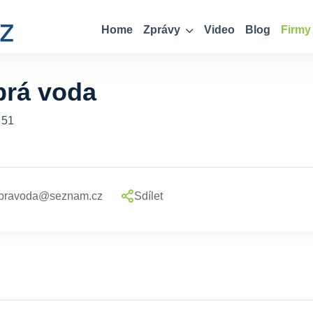
Home
Zprávy
Video
Blog
Firmy
brá voda
 51
obravoda@seznam.cz
Sdílet