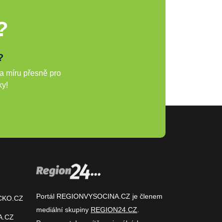
?
?
a míru přesně pro
ky!
Portál REGIONVYSOCINA.CZ je členem
CKO.CZ
mediální skupiny
REGION24.CZ
.
A.CZ