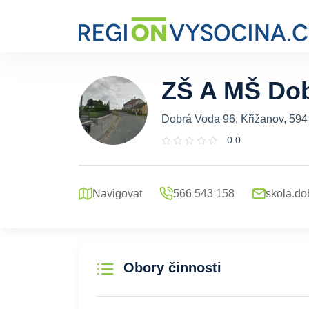
ZŠ A MŠ Do
Dobrá Voda 96, Křižanov, 594
0.0
Navigovat
566 543 158
skola.d
Obory činnosti