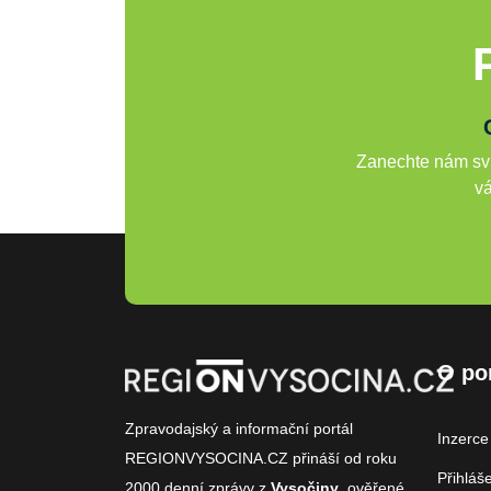
Zanechte nám svů
vá
O po
Zpravodajský a informační portál
Inzerce
REGIONVYSOCINA.CZ přináší od roku
Přihláš
2000
denní zprávy
z
Vysočiny
, ověřené