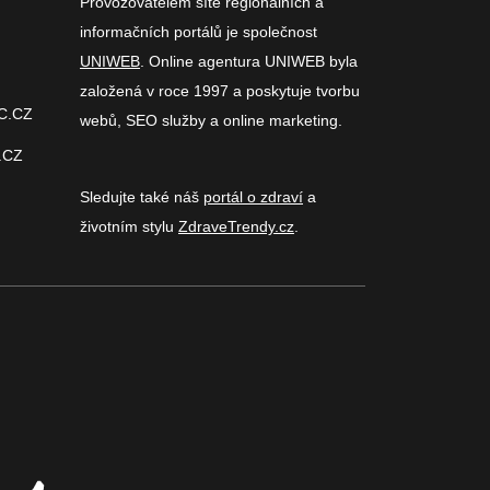
Provozovatelem sítě regionálních a
informačních portálů je společnost
UNIWEB
. Online agentura UNIWEB byla
založená v roce 1997 a poskytuje tvorbu
C.CZ
webů, SEO služby a online marketing.
.CZ
Sledujte také náš
portál o zdraví
a
životním stylu
ZdraveTrendy.cz
.