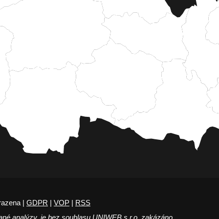
razena |
GDPR
|
VOP
|
RSS
ané analýzy, je bez souhlasu UNIWEB s.r.o. zakázáno.