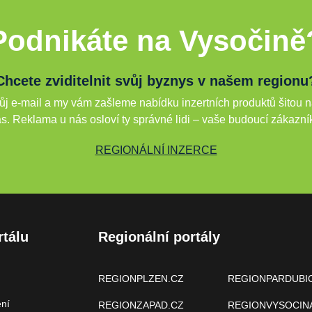
Podnikáte na Vysočině
Chcete zviditelnit svůj byznys v našem regionu
j e-mail a my vám zašleme nabídku inzertních produktů šitou n
s. Reklama u nás osloví ty správné lidi – vaše budoucí zákazní
REGIONÁLNÍ INZERCE
rtálu
Regionální portály
REGIONPLZEN.CZ
REGIONPARDUBI
ení
REGIONZAPAD.CZ
REGIONVYSOCIN