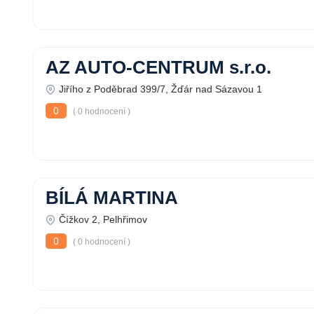
AZ AUTO-CENTRUM s.r.o.
Jiřího z Poděbrad 399/7, Žďár nad Sázavou 1
0
( 0 hodnocení )
BÍLÁ MARTINA
Čížkov 2, Pelhřimov
0
( 0 hodnocení )