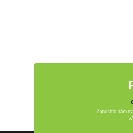
Zanechte nám svů
vá