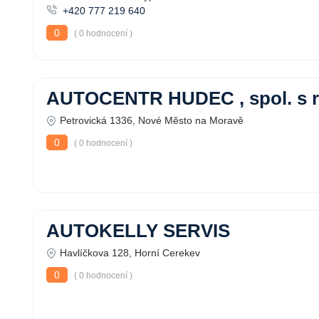
+420 777 219 640
0
( 0 hodnocení )
AUTOCENTR HUDEC , spol. s r
Petrovická 1336, Nové Město na Moravě
0
( 0 hodnocení )
AUTOKELLY SERVIS
Havlíčkova 128, Horní Cerekev
0
( 0 hodnocení )