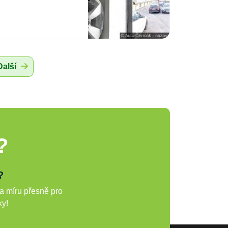
Další
?
?
a míru přesně pro
ky!