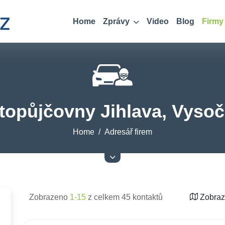
Home
Zprávy
Video
Blog
Firmy
topůjčovny Jihlava, Vysoč
Home
Adresář firem
Zobrazeno
1-15
z celkem 45 kontaktů
Zobraz