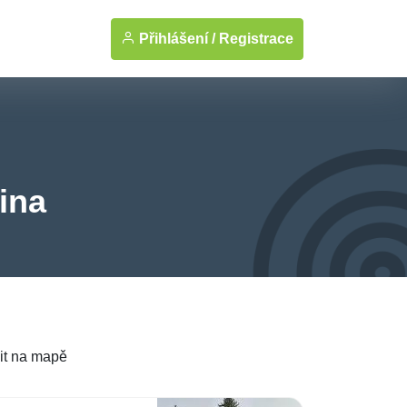
Přihlášení /
Registrace
ina
it na mapě