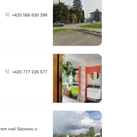
+420 566 630 398
+420 777 226 577
árem nad Sázavou u