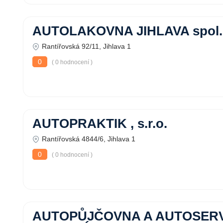
AUTOLAKOVNA JIHLAVA spol. s
Rantířovská 92/11, Jihlava 1
0
( 0 hodnocení )
AUTOPRAKTIK , s.r.o.
Rantířovská 4844/6, Jihlava 1
0
( 0 hodnocení )
AUTOPŮJČOVNA A AUTOSERV