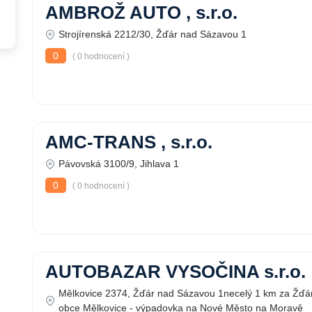
AMBROŽ AUTO , s.r.o.
Strojírenská 2212/30, Žďár nad Sázavou 1
0
( 0 hodnocení )
AMC-TRANS , s.r.o.
Pávovská 3100/9, Jihlava 1
0
( 0 hodnocení )
AUTOBAZAR VYSOČINA s.r.o.
Mělkovice 2374, Žďár nad Sázavou 1necelý 1 km za Žď
obce Mělkovice - výpadovka na Nové Město na Moravě