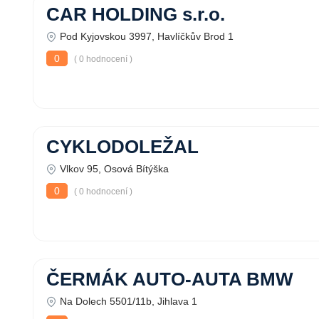
CAR HOLDING s.r.o.
Pod Kyjovskou 3997, Havlíčkův Brod 1
0
( 0 hodnocení )
CYKLODOLEŽAL
Vlkov 95, Osová Bítýška
0
( 0 hodnocení )
ČERMÁK AUTO-AUTA BMW
Na Dolech 5501/11b, Jihlava 1