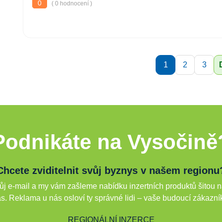
0
( 0 hodnocení )
1
2
3
Podnikáte na Vysočině
Chcete zviditelnit svůj byznys v našem regionu
j e-mail a my vám zašleme nabídku inzertních produktů šitou n
s. Reklama u nás osloví ty správné lidi – vaše budoucí zákazní
REGIONÁLNÍ INZERCE