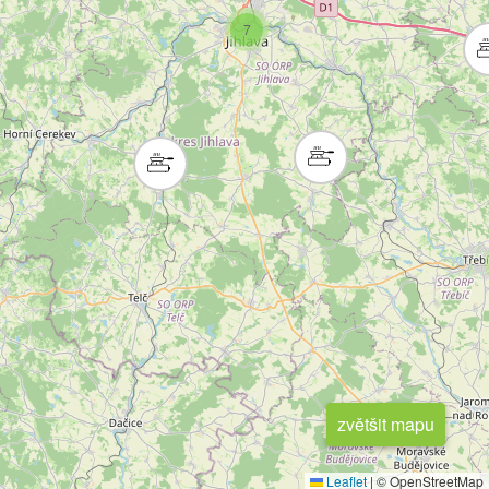
7
zvětšit mapu
Leaflet
|
© OpenStreetMap