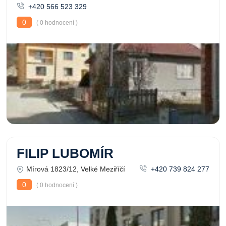
+420 566 523 329
0
( 0 hodnocení )
FILIP LUBOMÍR
Mírová 1823/12, Velké Meziříčí
+420 739 824 277
0
( 0 hodnocení )