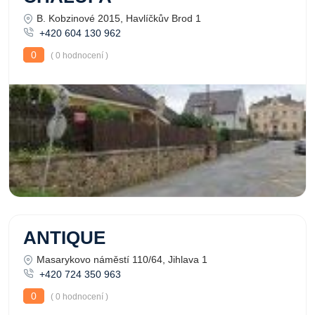
B. Kobzinové 2015, Havlíčkův Brod 1
+420 604 130 962
0
( 0 hodnocení )
ANTIQUE
Masarykovo náměstí 110/64, Jihlava 1
+420 724 350 963
0
( 0 hodnocení )