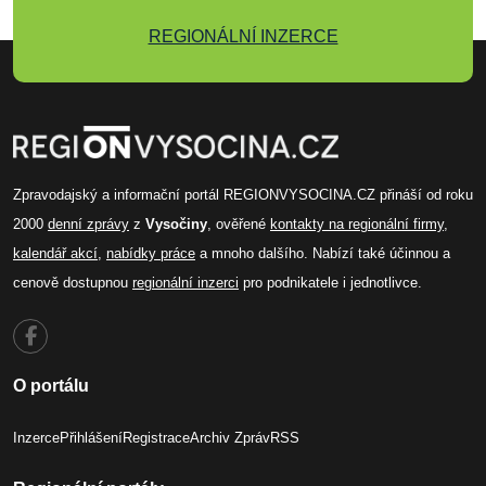
REGIONÁLNÍ INZERCE
Zpravodajský a informační portál REGIONVYSOCINA.CZ přináší od roku
2000
denní zprávy
z
Vysočiny
, ověřené
kontakty na regionální firmy
,
kalendář akcí
,
nabídky práce
a mnoho dalšího. Nabízí také účinnou a
cenově dostupnou
regionální inzerci
pro podnikatele i jednotlivce.
O portálu
Inzerce
Přihlášení
Registrace
Archiv Zpráv
RSS