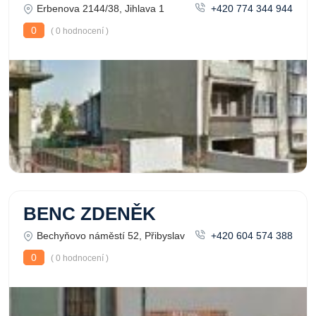
Erbenova 2144/38, Jihlava 1
+420 774 344 944
0
( 0 hodnocení )
BENC ZDENĚK
Bechyňovo náměstí 52, Přibyslav
+420 604 574 388
0
( 0 hodnocení )