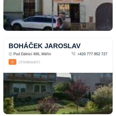
BOHÁČEK JAROSLAV
Pod Dálnicí 486, Měřín
+420 777 952 727
0
( 0 hodnocení )