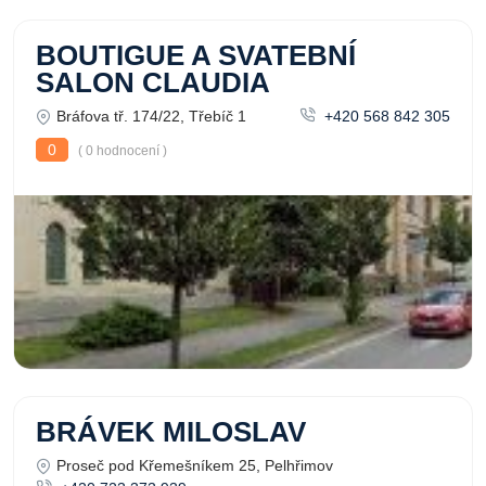
BOUTIGUE A SVATEBNÍ
SALON CLAUDIA
Bráfova tř. 174/22, Třebíč 1
+420 568 842 305
0
( 0 hodnocení )
BRÁVEK MILOSLAV
Proseč pod Křemešníkem 25, Pelhřimov