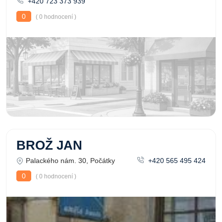
+420 723 373 939
0
( 0 hodnocení )
BROŽ JAN
Palackého nám. 30, Počátky
+420 565 495 424
0
( 0 hodnocení )