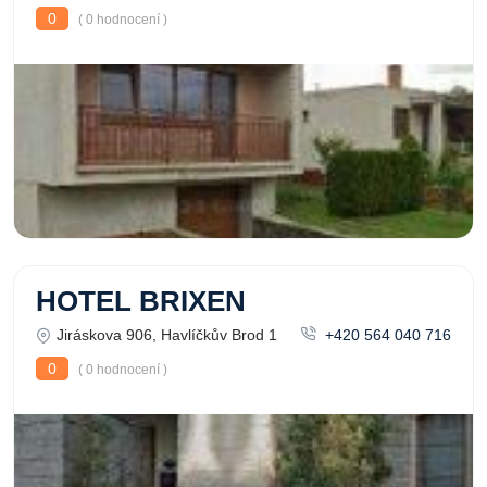
0
( 0 hodnocení )
HOTEL BRIXEN
Jiráskova 906, Havlíčkův Brod 1
+420 564 040 716
0
( 0 hodnocení )