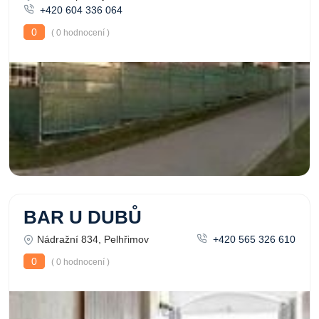
+420 604 336 064
0
( 0 hodnocení )
BAR U DUBŮ
Nádražní 834, Pelhřimov
+420 565 326 610
0
( 0 hodnocení )