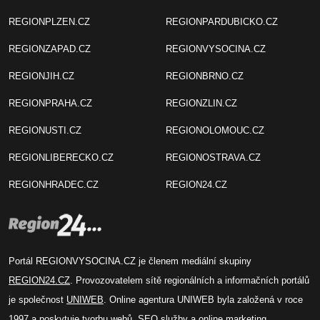
REGIONPLZEN.CZ
REGIONPARDUBICKO.CZ
REGIONZAPAD.CZ
REGIONVYSOCINA.CZ
REGIONJIH.CZ
REGIONBRNO.CZ
REGIONPRAHA.CZ
REGIONZLIN.CZ
REGIONUSTI.CZ
REGIONOLOMOUC.CZ
REGIONLIBERECKO.CZ
REGIONOSTRAVA.CZ
REGIONHRADEC.CZ
REGION24.CZ
Portál REGIONVYSOCINA.CZ je členem mediální skupiny
REGION24.CZ
. Provozovatelem sítě regionálních a informačních portálů
je společnost
UNIWEB
. Online agentura UNIWEB byla založená v roce
1997 a poskytuje tvorbu webů, SEO služby a online marketing.