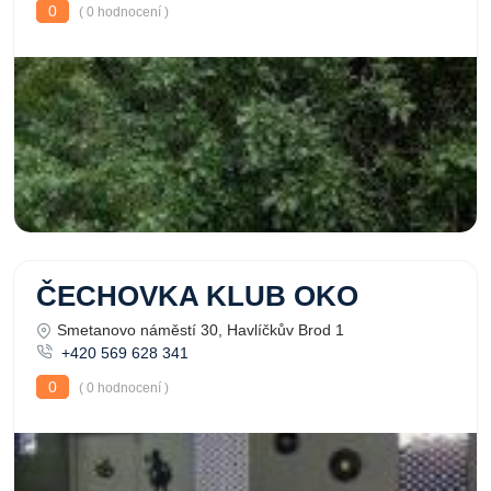
0
( 0 hodnocení )
ČECHOVKA KLUB OKO
Smetanovo náměstí 30, Havlíčkův Brod 1
+420 569 628 341
0
( 0 hodnocení )