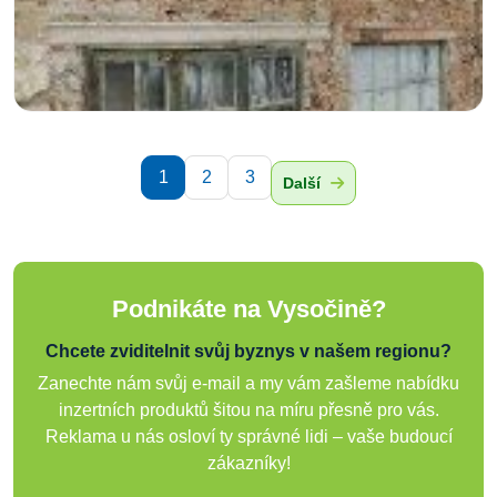
1
2
3
Další
Podnikáte na Vysočině?
Chcete zviditelnit svůj byznys v našem regionu?
Zanechte nám svůj e-mail a my vám zašleme nabídku
inzertních produktů šitou na míru přesně pro vás.
Reklama u nás osloví ty správné lidi – vaše budoucí
zákazníky!