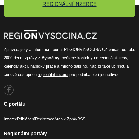
REGIONÁLNÍ INZERCE
Zpravodajský a informační portál REGIONVYSOCINA.CZ přináší od roku
2000
denní zprávy
z
Vysočiny
, ověřené
kontakty na regionální firmy
,
kalendář akcí
,
nabídky práce
a mnoho dalšího. Nabízí také účinnou a
cenově dostupnou
regionální inzerci
pro podnikatele i jednotlivce.
O portálu
Inzerce
Přihlášení
Registrace
Archiv Zpráv
RSS
Regionální portály