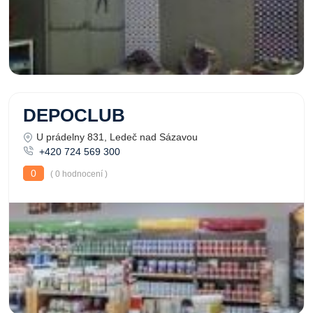
DEPOCLUB
U prádelny 831, Ledeč nad Sázavou
+420 724 569 300
0
( 0 hodnocení )