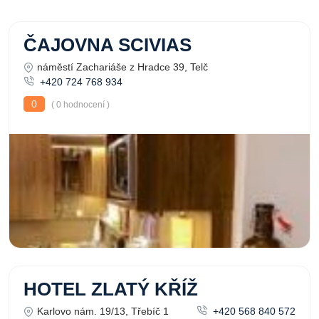
ČAJOVNA SCIVIAS
náměstí Zachariáše z Hradce 39, Telč
+420 724 768 934
0
( 0 hodnocení )
HOTEL ZLATÝ KŘÍŽ
Karlovo nám. 19/13, Třebíč 1
+420 568 840 572