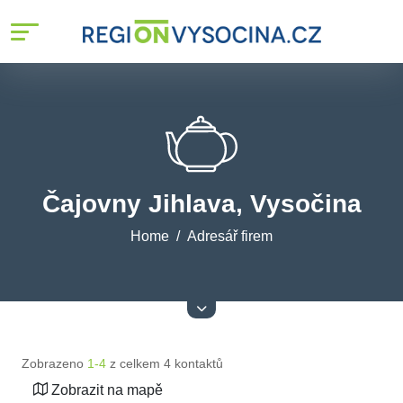
Čajovny Jihlava, Vysočina
Home
Adresář firem
Zobrazeno
1-4
z celkem 4 kontaktů
Zobrazit na mapě