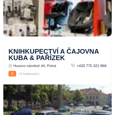
KNIHKUPECTVÍ A ČAJOVNA
KUBA & PAŘÍZEK
Husovo náměstí 44, Polná
+420 775 321 866
0
( 0 hodnocení )