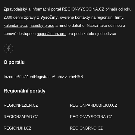
Zpravodajský a informační portál REGIONVYSOCINA.CZ přináší od roku
2000
denní zprávy
z
Vysočiny
, ověřené
kontakty na regionální firmy
,
kalendář akcí
,
nabídky práce
a mnoho dalšího. Nabízí také účinnou a
cenově dostupnou
regionální inzerci
pro podnikatele i jednotlivce.
O portálu
Inzerce
Přihlášení
Registrace
Archiv Zpráv
RSS
Regionální portály
REGIONPLZEN.CZ
REGIONPARDUBICKO.CZ
REGIONZAPAD.CZ
REGIONVYSOCINA.CZ
REGIONJIH.CZ
REGIONBRNO.CZ