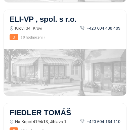
ELI-VP , spol. s r.o.
Křoví 34, Křoví
+420 604 438 489
0
( 0 hodnocení )
FIEDLER TOMÁŠ
Na Kopci 4194/13, Jihlava 1
+420 604 164 110