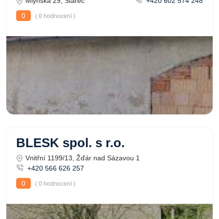
Mlýnská 29, Stařeč
+420 602 574 248
0
( 0 hodnocení )
BLESK spol. s r.o.
Vnitřní 1199/13, Žďár nad Sázavou 1
+420 566 626 257
0
( 0 hodnocení )