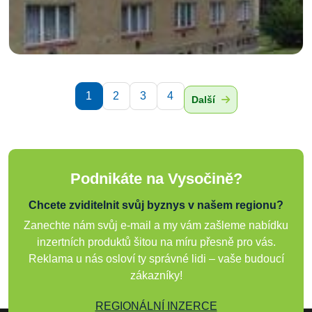
1
2
3
4
Další
Podnikáte na Vysočině?
Chcete zviditelnit svůj byznys v našem regionu?
Zanechte nám svůj e-mail a my vám zašleme nabídku
inzertních produktů šitou na míru přesně pro vás.
Reklama u nás osloví ty správné lidi – vaše budoucí
zákazníky!
REGIONÁLNÍ INZERCE