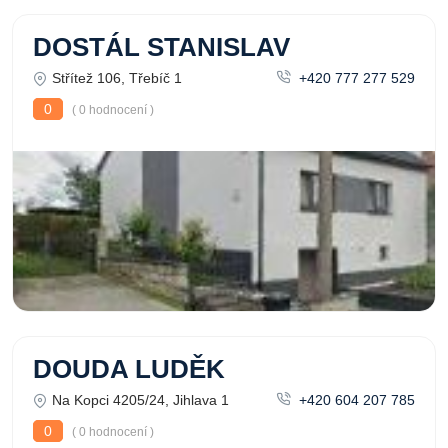
DOSTÁL STANISLAV
Střítež 106, Třebíč 1
+420 777 277 529
0
( 0 hodnocení )
DOUDA LUDĚK
Na Kopci 4205/24, Jihlava 1
+420 604 207 785
0
( 0 hodnocení )