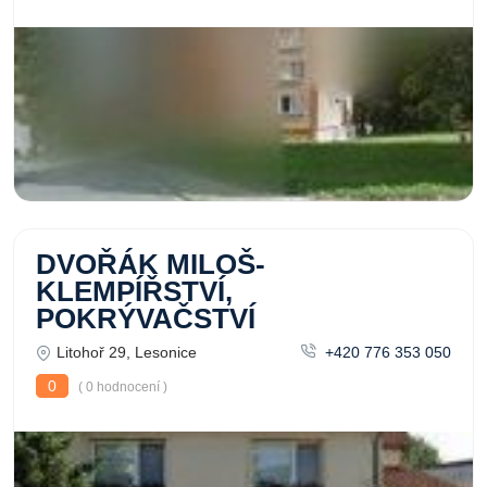
DVOŘÁK MILOŠ-
KLEMPÍŘSTVÍ,
POKRÝVAČSTVÍ
Litohoř 29, Lesonice
+420 776 353 050
0
( 0 hodnocení )