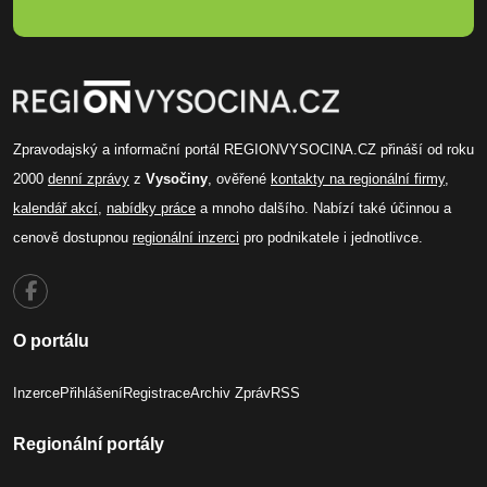
Zpravodajský a informační portál REGIONVYSOCINA.CZ přináší od roku
2000
denní zprávy
z
Vysočiny
, ověřené
kontakty na regionální firmy
,
kalendář akcí
,
nabídky práce
a mnoho dalšího. Nabízí také účinnou a
cenově dostupnou
regionální inzerci
pro podnikatele i jednotlivce.
O portálu
Inzerce
Přihlášení
Registrace
Archiv Zpráv
RSS
Regionální portály