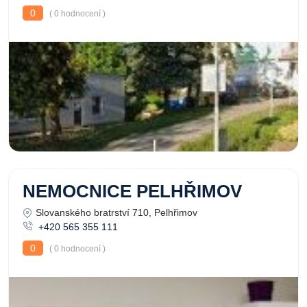
0
( 0 hodnocení )
NEMOCNICE PELHŘIMOV
Slovanského bratrství 710, Pelhřimov
+420 565 355 111
0
( 0 hodnocení )