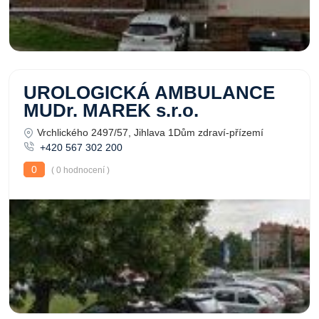
UROLOGICKÁ AMBULANCE
MUDr. MAREK s.r.o.
Vrchlického 2497/57, Jihlava 1Dům zdraví-přízemí
+420 567 302 200
0
( 0 hodnocení )