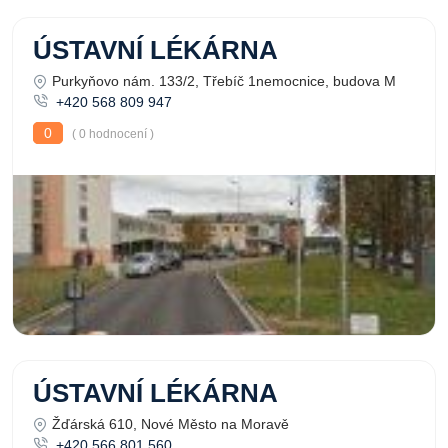
ÚSTAVNÍ LÉKÁRNA
Purkyňovo nám. 133/2, Třebíč 1nemocnice, budova M
+420 568 809 947
0
( 0 hodnocení )
ÚSTAVNÍ LÉKÁRNA
Žďárská 610, Nové Město na Moravě
+420 566 801 560