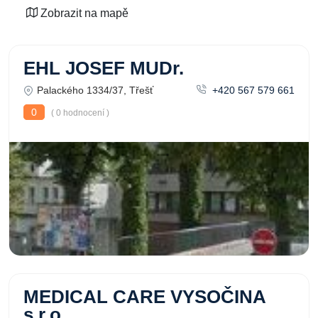
Zobrazit na mapě
EHL JOSEF MUDr.
Palackého 1334/37, Třešť
+420 567 579 661
0
( 0 hodnocení )
MEDICAL CARE VYSOČINA
s.r.o.