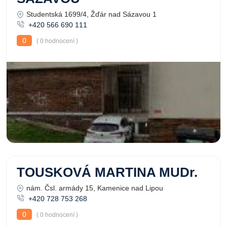
Studentská 1699/4, Žďár nad Sázavou 1
+420 566 690 111
0
( 0 hodnocení )
TOUSKOVÁ MARTINA MUDr.
nám. Čsl. armády 15, Kamenice nad Lipou
+420 728 753 268
0
( 0 hodnocení )