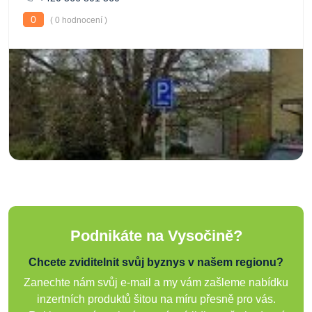
0
( 0 hodnocení )
Podnikáte na Vysočině?
Chcete zviditelnit svůj byznys v našem regionu?
Zanechte nám svůj e-mail a my vám zašleme nabídku
inzertních produktů šitou na míru přesně pro vás.