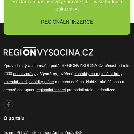
Reklama u nás osloví ty správné lidi – vaše budoucí
zákazníky!
REGIONÁLNÍ INZERCE
Zpravodajský a informační portál REGIONVYSOCINA.CZ přináší od roku
2000
denní zprávy
z
Vysočiny
, ověřené
kontakty na regionální firmy
,
kalendář akcí
,
nabídky práce
a mnoho dalšího. Nabízí také účinnou a
cenově dostupnou
regionální inzerci
pro podnikatele i jednotlivce.
O portálu
Inzerce
Přihlášení
Registrace
Archiv Zpráv
RSS