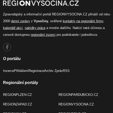
Zpravodajský a informační portál REGIONVYSOCINA.CZ přináší od roku
2000
denní zprávy
z
Vysočiny
, ověřené
kontakty na regionální firmy
,
kalendář akcí
,
nabídky práce
a mnoho dalšího. Nabízí také účinnou a
cenově dostupnou
regionální inzerci
pro podnikatele i jednotlivce.
O portálu
Inzerce
Přihlášení
Registrace
Archiv Zpráv
RSS
Regionální portály
REGIONPLZEN.CZ
REGIONPARDUBICKO.CZ
REGIONZAPAD.CZ
REGIONVYSOCINA.CZ