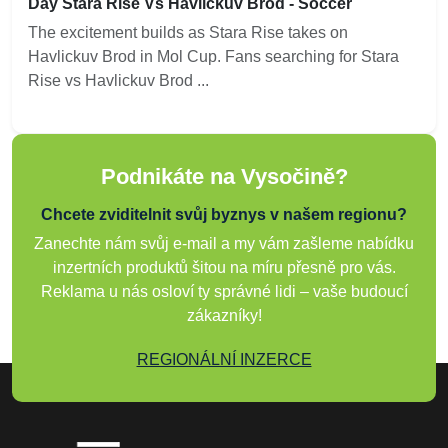
Day Stara Rise Vs Havlickuv Brod - Soccer
The excitement builds as Stara Rise takes on
Havlickuv Brod in Mol Cup. Fans searching for Stara
Rise vs Havlickuv Brod ...
Podnikáte na Vysočině?
Chcete zviditelnit svůj byznys v našem regionu?
Zanechte nám svůj e-mail a my vám zašleme nabídku
inzertních produktů šitou na míru přesně pro vás.
Reklama u nás osloví ty správné lidi – vaše budoucí
zákazníky!
REGIONÁLNÍ INZERCE