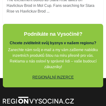
Havlickuv Brod in Mol Cup. Fans searching for Stara
Rise vs Havlickuv Brod ...
Podnikáte na Vysočině?
Chcete zviditelnit svůj byznys v našem regionu?
Zanechte nám svůj e-mail a my vám zašleme nabídku
inzertních produktů šitou na míru přesně pro vás.
Reklama u nás osloví ty správné lidi – vaše budoucí
zákazníky!
REGIONÁLNÍ INZERCE