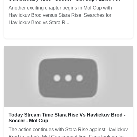
Another exciting chapter begins in Mol Cup with
Havlickuv Brod versus Stara Rise. Searches for
Havlickuv Brod vs Stara R...
Today Stream Time Stara Rise Vs Havlickuv Brod -
Soccer - Mol Cup
The action continues with Stara Rise against Havlickuv
Brod in today's Mol Cup competition. Fans looking for