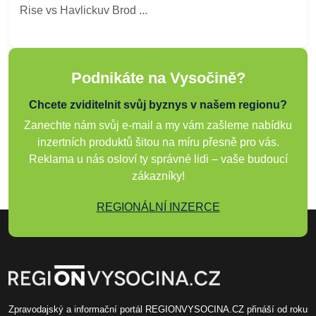
Rise vs Havlickuv Brod ...
Podnikáte na Vysočině?
Chcete zviditelnit svůj byznys v našem regionu?
Zanechte nám svůj e-mail a my vám zašleme nabídku
inzertních produktů šitou na míru přesně pro vás.
Reklama u nás osloví ty správné lidi – vaše budoucí
zákazníky!
REGIONÁLNÍ INZERCE
Zpravodajský a informační portál REGIONVYSOCINA.CZ přináší od roku