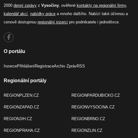
2000
denní zprávy
z
Vysočiny
, ověřené
kontakty na regionální firmy
,
kalendář akcí
,
nabídky práce
a mnoho dalšího. Nabízí také účinnou a
cenově dostupnou
regionální inzerci
pro podnikatele i jednotlivce.
O portálu
Inzerce
Přihlášení
Registrace
Archiv Zpráv
RSS
Regionální portály
REGIONPLZEN.CZ
REGIONPARDUBICKO.CZ
REGIONZAPAD.CZ
REGIONVYSOCINA.CZ
REGIONJIH.CZ
REGIONBRNO.CZ
REGIONPRAHA.CZ
REGIONZLIN.CZ