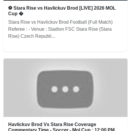
⚽ Stara Rise vs Havlickuv Brod [LIVE] 2026 MOL
Cup �
Stara Rise vs Havlickuv Brod Football (Full Match)
Referee : - Venue : Stadion FSC Stara Rise (Stara
Rise) Czech Republi...
Havlickuv Brod Vs Stara Rise Coverage
Commentary Time - Soccer - Mol Cup : 12:00 PM