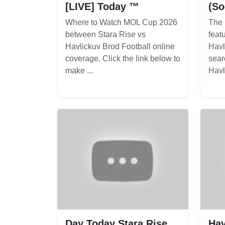
[LIVE] Today ™
(So
Where to Watch MOL Cup 2026
The 
between Stara Rise vs
feat
Havlickuv Brod Football online
Havl
coverage. Click the link below to
sear
make ...
Havli
Day Today Stara Rise
Hav