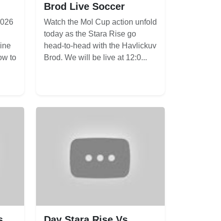
Brod Live Soccer
2026
Watch the Mol Cup action unfold
today as the Stara Rise go
line
head-to-head with the Havlickuv
ow to
Brod. We will be live at 12:0...
s
Day Stara Rise Vs