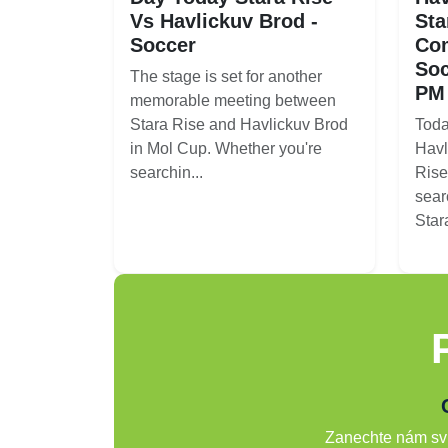
Vs Havlickuv Brod -
Sta
Soccer
Co
Soc
The stage is set for another
PM
memorable meeting between
Stara Rise and Havlickuv Brod
Toda
in Mol Cup. Whether you're
Havl
searchin...
Rise
sear
Stara
Zanechte nám svů