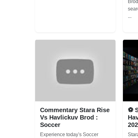
Brod
sear
...
Commentary Stara Rise
⚽ S
Vs Havlickuv Brod :
Hav
Soccer
20
Experience today's Soccer
Star