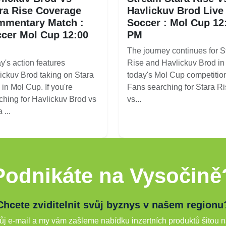
ra Rise Coverage
Havlickuv Brod Live 
mmentary Match :
Soccer : Mol Cup 12
cer Mol Cup 12:00
PM
The journey continues for S
y's action features
Rise and Havlickuv Brod in
ickuv Brod taking on Stara
today's Mol Cup competitio
 in Mol Cup. If you're
Fans searching for Stara R
ching for Havlickuv Brod vs
vs...
 ...
Podnikáte na Vysočině
Chcete zviditelnit svůj byznys v našem regionu
j e-mail a my vám zašleme nabídku inzertních produktů šitou n