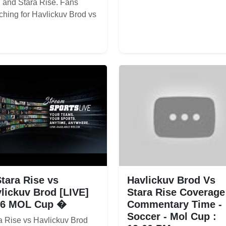
 and Stara Rise. Fans
ching for Havlickuv Brod vs
tara Rise vs
Havlickuv Brod Vs
lickuv Brod [LIVE]
Stara Rise Coverage
26 MOL Cup �
Commentary Time -
Soccer - Mol Cup :
a Rise vs Havlickuv Brod