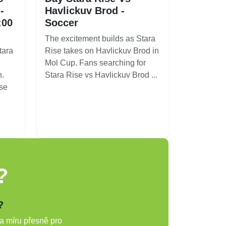
-
Havlickuv Brod -
:00
Soccer
The excitement builds as Stara
tara
Rise takes on Havlickuv Brod in
Mol Cup. Fans searching for
n.
Stara Rise vs Havlickuv Brod ...
ise
?
?
a míru přesně pro