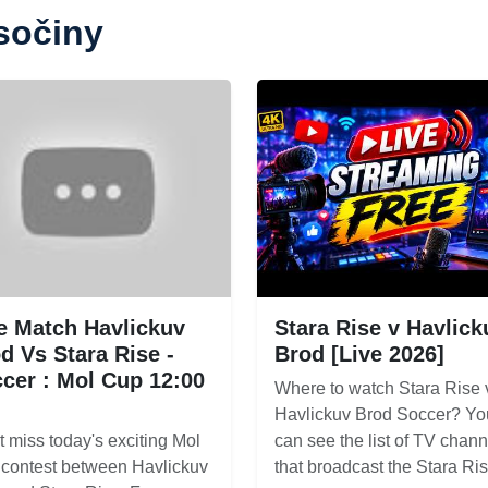
sočiny
e Match Havlickuv
Stara Rise v Havlick
d Vs Stara Rise -
Brod [Live 2026]
cer : Mol Cup 12:00
Where to watch Stara Rise 
Havlickuv Brod Soccer? Yo
t miss today's exciting Mol
can see the list of TV chann
contest between Havlickuv
that broadcast the Stara Rise