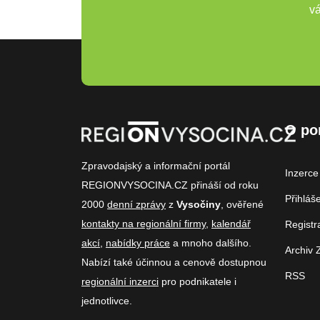
vá
O po
Zpravodajský a informační portál
Inzerce
REGIONVYSOCINA.CZ přináší od roku
Přihláš
2000
denní zprávy
z
Vysočiny
, ověřené
kontakty na regionální firmy
,
kalendář
Registr
akcí
,
nabídky práce
a mnoho dalšího.
Archiv 
Nabízí také účinnou a cenově dostupnou
RSS
regionální inzerci
pro podnikatele i
jednotlivce.