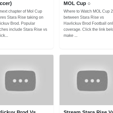
ccer)
MOL Cup ○
next chapter of Mol Cup
Where to Watch MOL Cup 
ures Stara Rise taking on
between Stara Rise vs
ickuv Brod. Popular
Havlickuv Brod Football on
ches include Stara Rise vs
coverage. Click the link bel
ck...
make ...
lickuv Brod Vs
Stream Stara Rise V