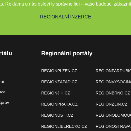
s. Reklama u nás osloví ty správné lidi – vaše budoucí zákazní
REGIONÁLNÍ INZERCE
rtálu
Regionální portály
REGIONPLZEN.CZ
REGIONPARDUBI
ení
REGIONZAPAD.CZ
REGIONVYSOCIN
ace
REGIONJIH.CZ
REGIONBRNO.CZ
Zpráv
REGIONPRAHA.CZ
REGIONZLIN.CZ
REGIONUSTI.CZ
REGIONOLOMOU
REGIONLIBERECKO.CZ
REGIONOSTRAVA