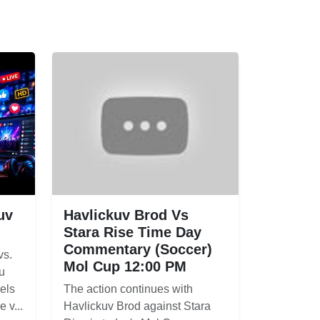
uv
Havlickuv Brod Vs
Stara Rise Time Day
Commentary (Soccer)
vs.
Mol Cup 12:00 PM
u
els
The action continues with
 v...
Havlickuv Brod against Stara