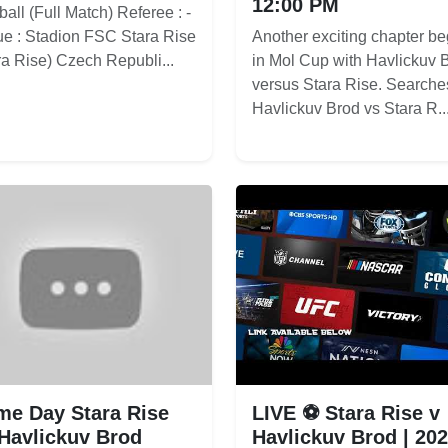
12:00 PM
ball (Full Match) Referee : -
e : Stadion FSC Stara Rise
Another exciting chapter be
ra Rise) Czech Republi...
in Mol Cup with Havlickuv 
versus Stara Rise. Searches
Havlickuv Brod vs Stara R..
e Day Stara Rise
LIVE ⚽ Stara Rise v
Havlickuv Brod
Havlickuv Brod | 20