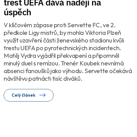
trest UEFA dává naději na
úspěch
V klíčovém zápase proti Servette FC, ve 2.
předkole Ligy mistrů, by mohla Viktoria Plzeň
využít uzavření části ženevského stadionu kvůli
trestu UEFA po pyrotechnických incidentech.
Matěj Vydra vyjádřil překvapení a připomněl
minulý duel s remízou. Trenér Koubek nevnímá
absenci fanoušků jako výhodu. Servette očekává
návštěvu patnácti tisíc diváků.
Celý článek