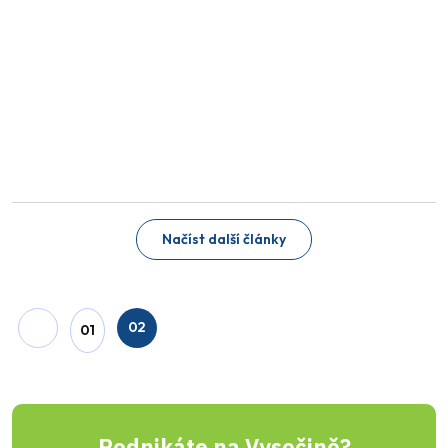
Načíst další články
02
01
Podnikáte na Vysočině?