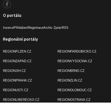
O portálu
Inzerce
Přihlášení
Registrace
Archiv Zpráv
RSS
Regionální portály
REGIONPLZEN.CZ
REGIONPARDUBICKO.CZ
REGIONZAPAD.CZ
REGIONVYSOCINA.CZ
REGIONJIH.CZ
REGIONBRNO.CZ
REGIONPRAHA.CZ
REGIONZLIN.CZ
REGIONUSTI.CZ
REGIONOLOMOUC.CZ
REGIONLIBERECKO.CZ
REGIONOSTRAVA.CZ
REGIONHRADEC.CZ
REGION24.CZ