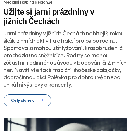
Mediální skupina Region24
Užijte si jarní prázdniny v
jižních Čechách
Jarní prázdniny v jižních Čechách nabízejí širokou
škálu zimních aktivit a atrakcí pro celou rodinu.
Sportovci si mohou užít lyžování, krasobruslení či
procházku na sněžnicích. Rodiny se mohou
zúčastnit rodinného závodu v bobování či Zimních
her. Navštivte také tradiční jihočeské zabijačky,
dobročinnou akci Polévka pro dobrou věc nebo
unikátní výstavy a koncerty.
Celý článek