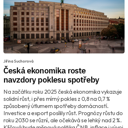
Jiřina Suchorová
Česká ekonomika roste
navzdory poklesu spotřeby
Na začátku roku 2025 česká ekonomika vykazuje
solidní růst, i přes mírný pokles z 0,8 na 0,7 %
způsobený útlumem spotřeby domácností.
Investice a export posílily růst. Prognózy růstu do
roku 2030 se různí, ale očekává se lehký nad 2 %.
Klíčová bude měnová politika ČNB, inflace i vývoj