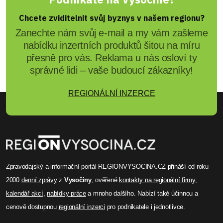
Chcete zviditelnit svůj byznys v našem regionu?
Zanechte nám svůj e-mail a my vám zašleme
nabídku inzertních produktů šitou na míru
přesně pro vás. Reklama u nás osloví ty
správné lidi – vaše budoucí zákazníky!
REGIONÁLNÍ INZERCE
Zpravodajský a informační portál REGIONVYSOCINA.CZ přináší od roku
2000
denní zprávy
z
Vysočiny
, ověřené
kontakty na regionální firmy
,
kalendář akcí
,
nabídky práce
a mnoho dalšího. Nabízí také účinnou a
cenově dostupnou
regionální inzerci
pro podnikatele i jednotlivce.