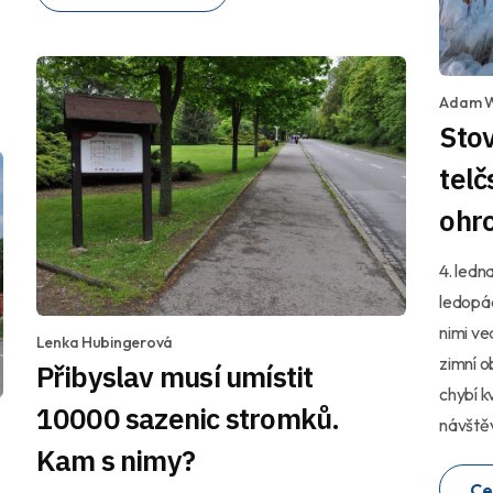
Adam 
Stov
telč
ohr
4. ledna
ledopád
nimi ve
Lenka Hubingerová
zimní o
Přibyslav musí umístit
chybí k
10000 sazenic stromků.
návštěv
Kam s nimy?
Ce