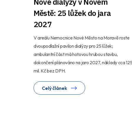
Nové dialýzy v Novém
Městě: 25 lůžek do jara
2027
V areálu Nemocnice Nové Město na Moravě roste
dvoupodlažní pavilon dialýzy pro 25 lůžek;
ambulantní část má hotovou hrubou stavbu,
dokončení plánováno na jaro 2027, náklady cca 12
mil. Kč bez DPH.
Celý článek