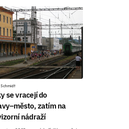
 Schmidt
y se vracejí do
avy–město, zatím na
izorní nádraží