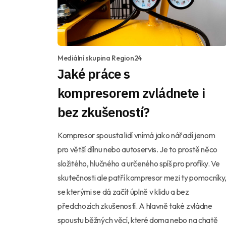
Mediální skupina Region24
Jaké práce s
kompresorem zvládnete i
bez zkušeností?
Kompresor spousta lidí vnímá jako nářadí jenom
pro větší dílnu nebo autoservis. Je to prostě něco
složitého, hlučného a určeného spíš pro profíky. Ve
skutečnosti ale patří kompresor mezi ty pomocníky
se kterými se dá začít úplně v klidu a bez
předchozích zkušeností. A hlavně také zvládne
spoustu běžných věcí, které doma nebo na chatě