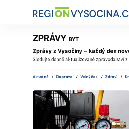
ZPRÁVY
BYT
Zprávy z Vysočiny – každý den nov
Sledujte denně aktualizované zpravodajství z V
Aktuálně
Doprava
Volný čas
Zdraví
Kr