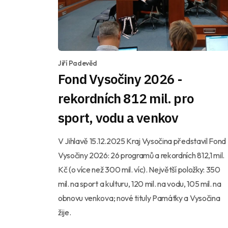
Jiří Padevěd
Fond Vysočiny 2026 -
rekordních 812 mil. pro
sport, vodu a venkov
V Jihlavě 15.12.2025 Kraj Vysočina představil Fond
Vysočiny 2026: 26 programů a rekordních 812,1 mil.
Kč (o více než 300 mil. víc). Největší položky: 350
mil. na sport a kulturu, 120 mil. na vodu, 105 mil. na
obnovu venkova; nové tituly Památky a Vysočina
žije.