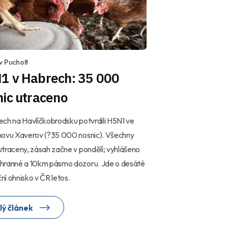
v Pucholt
1 v Habrech: 35 000
ic utraceno
ch na Havlíčkobrodsku potvrdili H5N1 ve
hovu Xaverov (?35 000 nosnic). Všechny
traceny, zásah začne v pondělí; vyhlášeno
hranné a 10km pásmo dozoru. Jde o desáté
í ohnisko v ČR letos.
lý článek