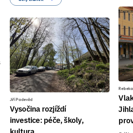
5
Rebeka
Vlak
Jiří Padevěd
Vysočina rozjíždí
Jihl
investice: péče, školy,
prov
kultura