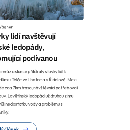
Wágner
ky lidí navštěvují
ské ledopády,
omující podívanou
 mráz a slunce přilákaly stovky lidí k
ům u Telče ve Lhotce a v Řídelově. Mezi
de cca 7km trasa, návštěvníci potřebovali
buv. Lovětínský ledopád už druhou zimu
vůli nedostatku vody a problému s
níky.
lý článek