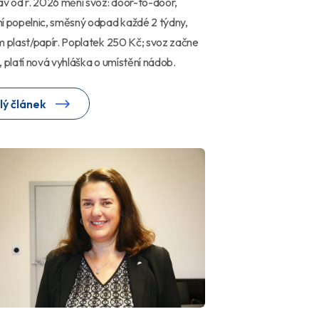
av od r. 2026 mění svoz: door-to-door,
í popelnic, směsný odpad každé 2 týdny,
m plast/papír. Poplatek 250 Kč; svoz začne
, platí nová vyhláška o umístění nádob.
lý článek