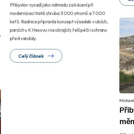
Přibyslav vysadí jako náhradu za kácení při
modernizaci tratě zhruba 3 000 stromů a 7 000
keřů. Radnice připravila koncept výsadeb v ulicích,
:
parcích u K Hesovu i na okrajích; řeší péči i ochranu
u
před vandaly.
Celý článek
Michae
Přib
měn