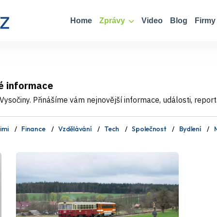
Home
Zprávy
Video
Blog
Firmy
é informace
ysočiny. Přinášíme vám nejnovější informace, události, report
imi
Finance
Vzdělávání
Tech
Společnost
Bydlení
M