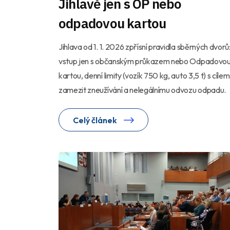
Jihlavě jen s OP nebo
odpadovou kartou
Jihlava od 1. 1. 2026 zpřísní pravidla sběrných dvorů
vstup jen s občanským průkazem nebo Odpadovo
kartou, denní limity (vozík 750 kg, auto 3,5 t) s cílem
zamezit zneužívání a nelegálnímu odvozu odpadu.
Celý článek