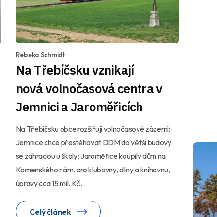
Rebeka Schmidt
Na Třebíčsku vznikají
nová volnočasová centra v
Jemnici a Jaroměřicích
Na Třebíčsku obce rozšiřují volnočasové zázemí:
Jemnice chce přestěhovat DDM do větší budovy
se zahradou u školy; Jaroměřice koupily dům na
Komenského nám. pro klubovny, dílny a knihovnu,
,
úpravy cca 15 mil. Kč.
Celý článek