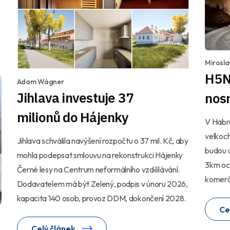
Mirosla
H5N
Adam Wágner
Jihlava investuje 37
nosn
milionů do Hájenky
V Habre
velkoc
Jihlava schválila navýšení rozpočtu o 37 mil. Kč, aby
budou u
mohla podepsat smlouvu na rekonstrukci Hájenky
3km oc
Černé lesy na Centrum neformálního vzdělávání.
komerčn
Dodavatelem má být Zelený, podpis v únoru 2026,
kapacita 140 osob, provoz DDM, dokončení 2028.
Ce
Celý článek