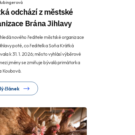
Hubingerová
ká odchází z městské
nizace Brána Jihlavy
 hledá nového ředitele městské organizace
ihlavy poté, co ředitelka Soňa Krátká
vala k 31. 1. 2026; město vyhlásí výběrové
 mezi jmény se zmiňuje bývalá primátorka
na Koubová.
lý článek