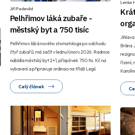
Lenka 
Jiří Padevěd
Krát
Pelhřimov láká zubaře -
orga
městský byt a 750 tisíc
Jihlava
Pelhřimov láká nového stomatologa po odchodu
Brána J
čtyř zubařů; má začít v lednu/únoru 2026. Radnice
rezigno
nabídla městský byt 2+1, příspěvek 750 tis. Kč na
řízení,
vybavení a připravuje ordinaci na třídě Legií.
Karolí
Celý článek
Ce