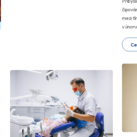
Přibysl
čipován
mezi tí
v únoru
Ce