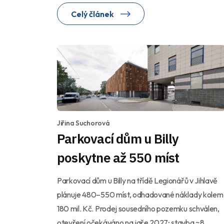
Celý článek
Jiřina Suchorová
Parkovací dům u Billy
poskytne až 550 míst
Parkovací dům u Billy na třídě Legionářů v Jihlavě
plánuje 480–550 míst, odhadované náklady kolem
180 mil. Kč. Prodej sousedního pozemku schválen,
otevření očekáváno na jaře 2027; stavba ~8