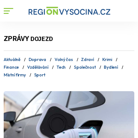
ZPRÁVY
DOJEZD
Aktuálně
Doprava
Volný čas
Zdraví
Krimi
Finance
Vzdělávání
Tech
Společnost
Bydlení
Místní firmy
Sport