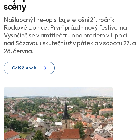
scény
Našlapaný line-up slibuje letošní 21. ročník
Rockové Lipnice. První prázdninový festival na
Vysočině se v amfiteátru pod hradem v Lipnici
nad Sázavou uskuteční už v pátek a v sobotu 27. a
28. června.
Celý článek