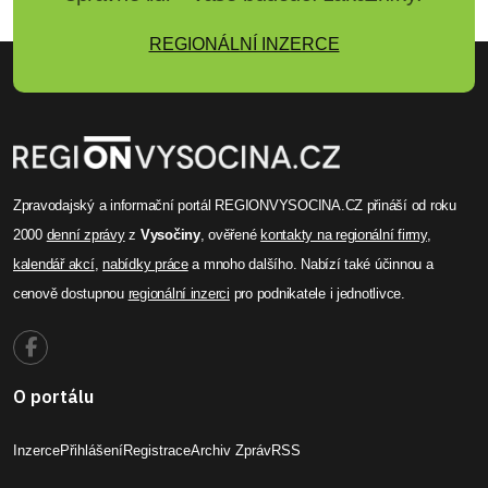
REGIONÁLNÍ INZERCE
Zpravodajský a informační portál REGIONVYSOCINA.CZ přináší od roku
2000
denní zprávy
z
Vysočiny
, ověřené
kontakty na regionální firmy
,
kalendář akcí
,
nabídky práce
a mnoho dalšího. Nabízí také účinnou a
cenově dostupnou
regionální inzerci
pro podnikatele i jednotlivce.
O portálu
Inzerce
Přihlášení
Registrace
Archiv Zpráv
RSS