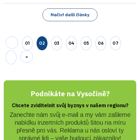
Načíst další články
01
02
03
04
05
06
07
»
Podnikáte na Vysočině?
Chcete zviditelnit svůj byznys v našem regionu?
Zanechte nám svůj e-mail a my vám zašleme
nabídku inzertních produktů šitou na míru
přesně pro vás. Reklama u nás osloví ty
správné lidi – vaše budoucí zákazníky!