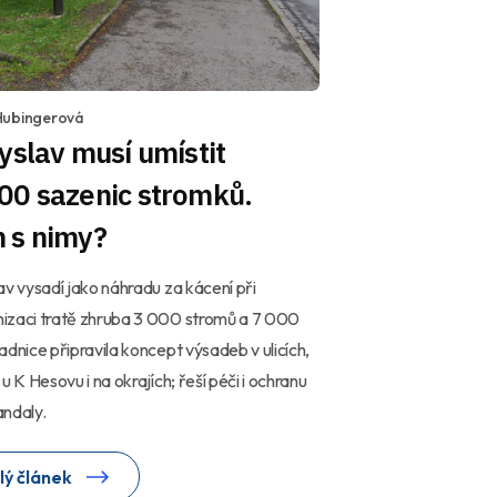
Hubingerová
yslav musí umístit
00 sazenic stromků.
 s nimy?
av vysadí jako náhradu za kácení při
izaci tratě zhruba 3 000 stromů a 7 000
adnice připravila koncept výsadeb v ulicích,
 u K Hesovu i na okrajích; řeší péči i ochranu
ndaly.
lý článek