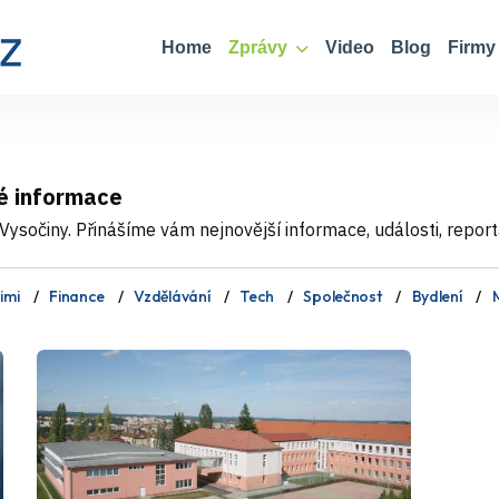
Home
Zprávy
Video
Blog
Firmy
é informace
ysočiny. Přinášíme vám nejnovější informace, události, report
imi
Finance
Vzdělávání
Tech
Společnost
Bydlení
M