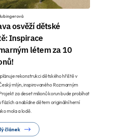
Hubingerová
ava osvěží dětské
tě: Inspirace
marným létem za 10
onů!
 plánuje rekonstrukci dětského hřiště v
 Český mlýn, inspirovaného Rozmarným
Projekt za deset milionů korun bude probíhat
 fázích a nabídne dětem originální herní
ako mola a lodě.
lý článek