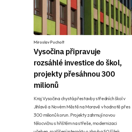
Miroslav Pucholt
Vysočina připravuje
rozsáhlé investice do škol,
projekty přesáhnou 300
milionů
Kraj Vysočina chystá přestavby středních škol v
Jihlavě a Novém Městě na Moravě v hodnotě přes
300 milionů korun. Projekty zahrnují novou
tělocvičnu s hřištěm na střeše, modernizaci
učeben, rozšíření internátu o zhruba 50 lůžek,