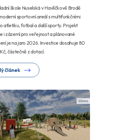
adní škole Nuselská v Havlíčkově Brodě
moderní sportovní areál s multifunkčními
ro atletiku, fotbal a další sporty. Projekt
e i zázemí pro veřejnost a plánované
ní je na jaro 2026. Investice dosahuje 80
 Kč, částečně z dotací.
lý článek