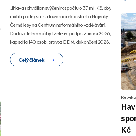
Jihlava schválila navýšení rozpočtu o 37 mil. Kč, aby
mohla podepsat smlouvu na rekonstrukci Hájenky
Černé lesy na Centrum neformálního vzdělávání.
m
Dodavatelem má být Zelený, podpis v únoru 2026,
kapacita 140 osob, provoz DDM, dokončení 2028.
Celý článek
Rebeka
Hav
spor
Kč