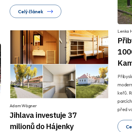
Celý článek
Lenka 
Přib
100
Kam
Přibysl
modern
keřů. R
parcích
Adam Wágner
před va
Jihlava investuje 37
milionů do Hájenky
Ce