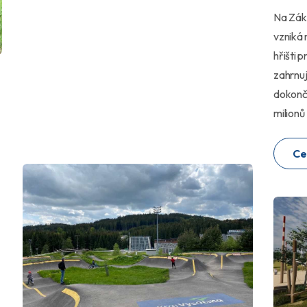
Na Zákl
vzniká 
hřišti p
zahrnuj
dokonče
milionů
Ce