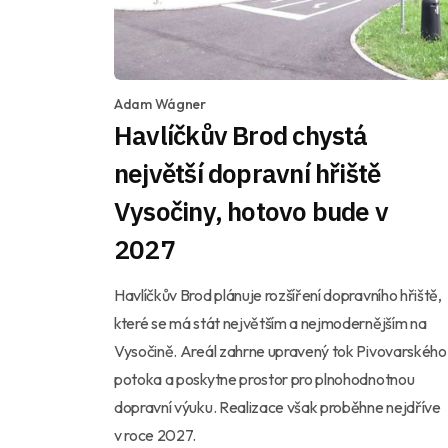
Adam Wágner
Havlíčkův Brod chystá
největší dopravní hřiště
Vysočiny, hotovo bude v
2027
Havlíčkův Brod plánuje rozšíření dopravního hřiště,
které se má stát největším a nejmodernějším na
Vysočině. Areál zahrne upravený tok Pivovarského
potoka a poskytne prostor pro plnohodnotnou
dopravní výuku. Realizace však proběhne nejdříve
v roce 2027.