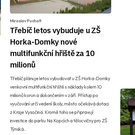
Miroslav Pucholt
Třebíč letos vybuduje u ZŠ
Horka-Domky nové
multifunkční hřiště za 10
milionů
Třebíč plánuje letos vybudovat u ZŠ Horka-Domky
venkovní multifunkční hřiště s náklady kolem 10
milionů korun a dokončením v září. Přístup po
vyučování určí vedení školy, město očekává dotaci
z Kraje Vysočina. Kromě toho se připravují
investice do parku Na Kopcích a tělocvičny pro ZŠ
Týnská..