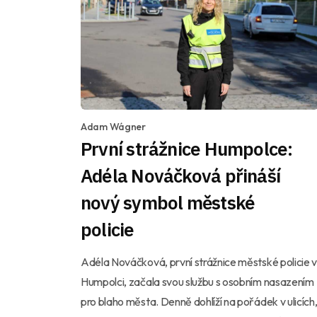
Adam Wágner
První strážnice Humpolce:
Adéla Nováčková přináší
nový symbol městské
policie
Adéla Nováčková, první strážnice městské policie v
Humpolci, začala svou službu s osobním nasazením
pro blaho města. Denně dohlíží na pořádek v ulicích