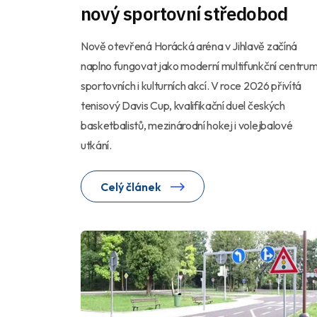
nový sportovní středobod
Nově otevřená Horácká aréna v Jihlavě začíná
naplno fungovat jako moderní multifunkční centru
sportovních i kulturních akcí. V roce 2026 přivítá
tenisový Davis Cup, kvalifikační duel českých
basketbalistů, mezinárodní hokej i volejbalové
utkání.
Celý článek