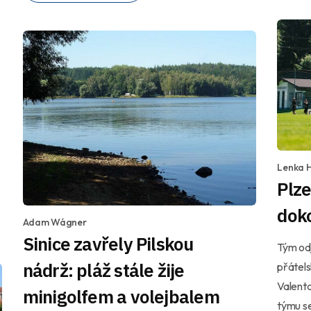
Lenka 
Plze
doko
Adam Wágner
Sinice zavřely Pilskou
Tým odj
nádrž: pláž stále žije
přátels
Valenta
minigolfem a volejbalem
týmu se 