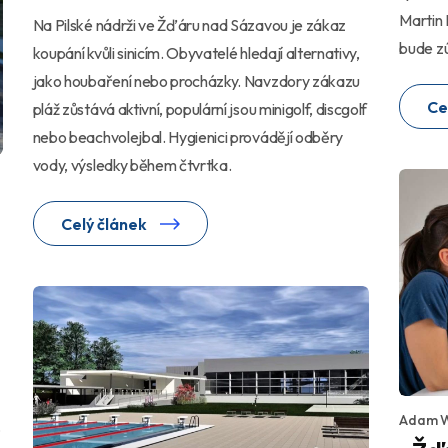
Martin 
Na Pilské nádrži ve Žďáru nad Sázavou je zákaz
bude zú
koupání kvůli sinicím. Obyvatelé hledají alternativy,
jako houbaření nebo procházky. Navzdory zákazu
Ce
pláž zůstává aktivní, populární jsou minigolf, discgolf
nebo beachvolejbal. Hygienici provádějí odběry
vody, výsledky během čtvrtka.
Celý článek
Adam 
,