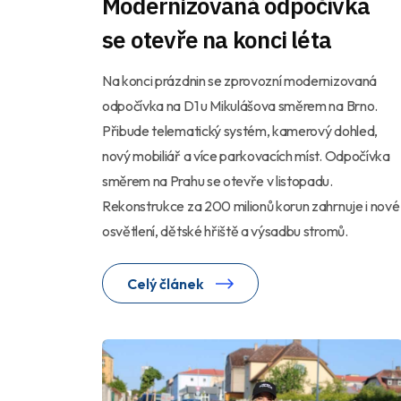
Modernizovaná odpočívka
se otevře na konci léta
Na konci prázdnin se zprovozní modernizovaná
odpočívka na D1 u Mikulášova směrem na Brno.
Přibude telematický systém, kamerový dohled,
nový mobiliář a více parkovacích míst. Odpočívka
směrem na Prahu se otevře v listopadu.
Rekonstrukce za 200 milionů korun zahrnuje i nové
osvětlení, dětské hřiště a výsadbu stromů.
Celý článek