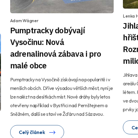
Lenka 
Adam Wágner
Jihl
Pumptracky dobývají
hřiš
Vysočinu: Nová
Roz
adrenalinová zábava i pro
mili
malé obce
Jihlava
Pumptracky na Vysočině získávají na popularitě i v
areálu
menších obcích. Dříve výsadou větších měst, nyní je
létem. 
lze nalézt na desítkách míst. Nové dráhy byly letos
ve dvou
otevřeny například v Bystřici nad Pernštejnem a
prvky j
Sněžném, další se staví ve Žďáru nad Sázavou.
Ce
Celý článek