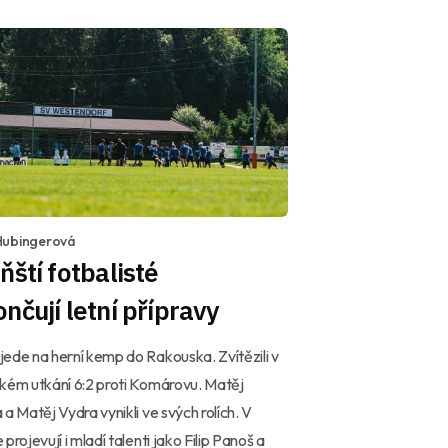
Hubingerová
ňští fotbalisté
nčují letní přípravy
ede na herní kemp do Rakouska. Zvítězili v
kém utkání 6:2 proti Komárovu. Matěj
 a Matěj Vydra vynikli ve svých rolích. V
projevují i mladí talenti jako Filip Panoš a