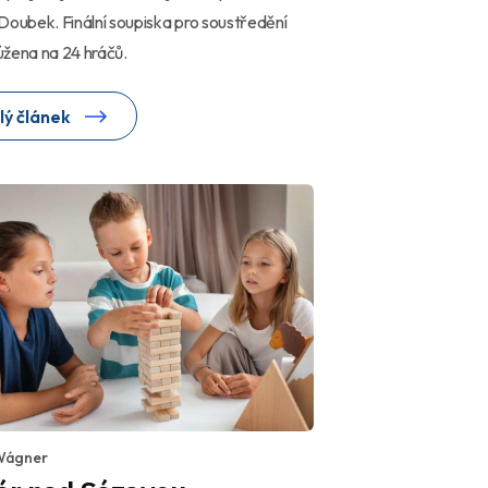
Doubek. Finální soupiska pro soustředění
žena na 24 hráčů.
lý článek
Wágner