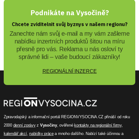
Robert Vávra
Třebíčští baseballisté převzali
zlaté sošky
Už za pár dní odstartuje nová baseballová
sezona a hráči Nuclears vstoupí poprvé v historii
do bojů nejvyšší české soutěže. Definitivní tečku
za uplynulou sezónou udělalo vyhlášení nejlepších
hráčů roku 2016 z juniorských kategorií a mezi
muži. Právě na mladých odchovancích klubu bude
stát i extraligový tým Třebíče.
Celý článek