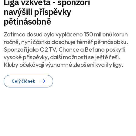
Liga vzkvétá - sponzoři
navýšili příspěvky
pětinásobně
Zatímco dosud bylo vypláceno 150 milionů korun
ročně, nyní částka dosahuje téměř pětinásobku.
Sponzoři jako O2 TV, Chance a Betano poskytli
vysoké příspěvky, další možnosti se ještě řeší.
Kluby očekávají významné zlepšení kvality ligy.
Celý článek