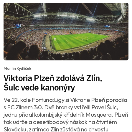
Martin Kydlíček
Viktoria Plzeň zdolává Zlín,
Šulc vede kanonýry
Ve 22. kole Fortuna:Ligy si Viktorie Plzeň poradila
s FC Zlínem 3:0. Dvě branky vstřelil Pavel Šulc,
jednu přidal kolumbijský křídelník Mosquera. Plzeň
tak udržela desetibodový náskok na čtvrtém
Slovácku, zatímco Zlín zůstává na chvostu