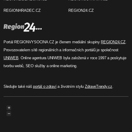
Eva Malá
Komedie s detektivní
zápletkou v Třebíči
V pondělí 13. února pořádá Městské kulturní