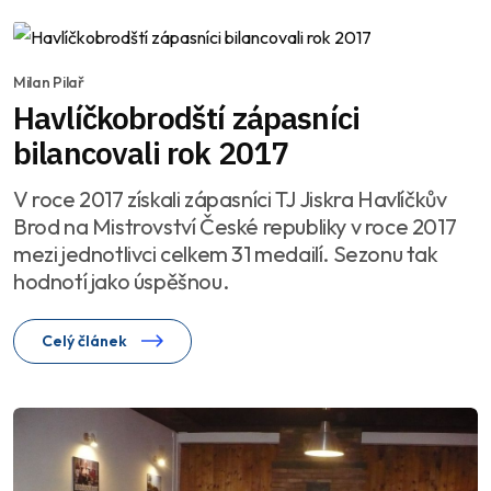
Milan Pilař
Havlíčkobrodští zápasníci
bilancovali rok 2017
V roce 2017 získali zápasníci TJ Jiskra Havlíčkův
Brod na Mistrovství České republiky v roce 2017
mezi jednotlivci celkem 31 medailí. Sezonu tak
hodnotí jako úspěšnou.
Celý článek