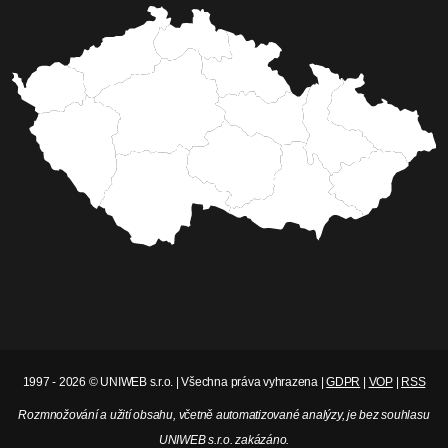
středisko v Třebíči a Agentura Nordproduction z
Chomutova představení Liga pro nevěře od
autora Zdeňka Podskalského. Komedie s
detektivní zápletkou - tak by se dala
charakterizovat tato divadelní inscenace.
Celý článek