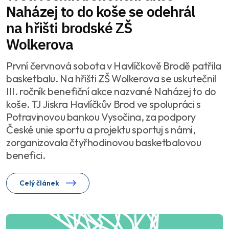
Naházej to do koše se odehrál
na hřišti brodské ZŠ
Wolkerova
První červnová sobota v Havlíčkově Brodě patřila
basketbalu. Na hřišti ZŠ Wolkerova se uskutečnil
III. ročník benefiční akce nazvané Naházej to do
koše. TJ Jiskra Havlíčkův Brod ve spolupráci s
Potravinovou bankou Vysočina, za podpory
České unie sportu a projektu sportuj s námi,
zorganizovala čtyřhodinovou basketbalovou
benefici.
Celý článek