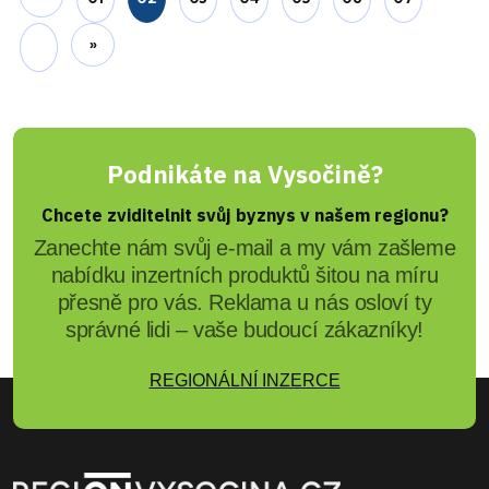
Editor 1 Region24
Reporting cen paliva bude
pokračovat. Potřebu regulace
zatím neprokázal