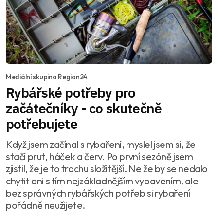
Mediální skupina Region24
Rybářské potřeby pro
začátečníky - co skutečně
potřebujete
Když jsem začínal s rybaření, myslel jsem si, že
stačí prut, háček a červ. Po první sezóně jsem
zjistil, že je to trochu složitější. Ne že by se nedalo
chytit ani s tím nejzákladnějším vybavením, ale
bez správných rybářských potřeb si rybaření
pořádně neužijete.