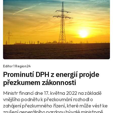
Editor 1 Region24
Prominutí DPH z energií projde
přezkumem zákonnosti
Ministr financí dne 17. května 2022 na základě
vnějšího podnětu k přezkoumání rozhodl o
zahájení přezkumného řízení, které může vést ke
zrušení generálního pardonu bývalé ministryně