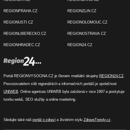
Editor 1 Region24
MF k vyplácení
kompenzačního bonusu