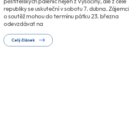
pěstitelských pálenic nejen z Vysočiny, ale z celé
republiky se uskuteční v sobotu 7. dubna. Zájemci
o soutěž mohou do termínu pátku 23. března
odevzdávat na
Celý článek