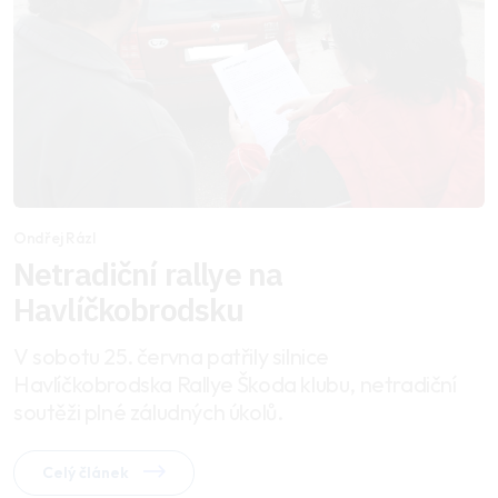
Ondřej Rázl
Netradiční rallye na
Havlíčkobrodsku
V sobotu 25. června patřily silnice
Havlíčkobrodska Rallye Škoda klubu, netradiční
soutěži plné záludných úkolů.
Celý článek