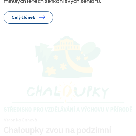
minulých letech setkání svých seniorů.
Celý článek
Veronika Cahová
Chaloupky zvou na podzimní