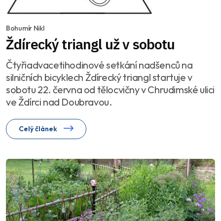
Bohumír Nikl
Ždírecký triangl už v sobotu
Čtyřiadvacetihodinové setkání nadšenců na
silničních bicyklech Ždírecký triangl startuje v
sobotu 22. června od tělocvičny v Chrudimské ulici
ve Ždírci nad Doubravou.
Celý článek