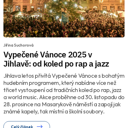
Jiřina Suchorová
Vypečené Vánoce 2025 v
Jihlavě: od koled po rap a jazz
Jihlava letos přivítá Vypečené Vánoce s bohatým
hudebním programem, který nabídne více než
třicet vystoupení od tradičních koled po rap, jazz
a world music. Akce proběhne od 30. listopadu do
28. prosince na Masarykově náměstí a zapojí jak
známé kapely, tak místní a školní soubory.
Celý článek