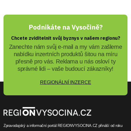
Michaela Prokopová
Masopust v Třebíči: Tradiční
masky, tanec a chutě na
Šmeralově statku