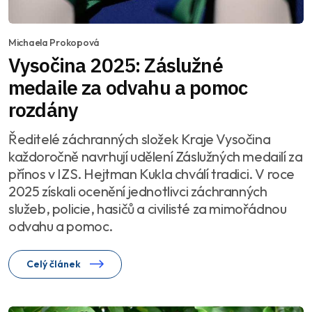
Michaela Prokopová
Vysočina 2025: Záslužné
medaile za odvahu a pomoc
rozdány
Ředitelé záchranných složek Kraje Vysočina
každoročně navrhují udělení Záslužných medailí za
přínos v IZS. Hejtman Kukla chválí tradici. V roce
2025 získali ocenění jednotlivci záchranných
služeb, policie, hasičů a civilisté za mimořádnou
odvahu a pomoc.
Celý článek