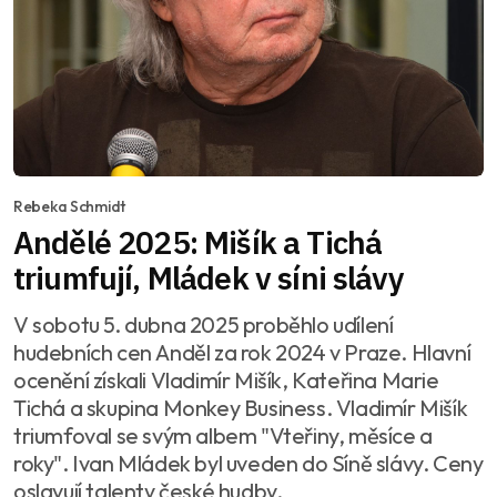
Rebeka Schmidt
Andělé 2025: Mišík a Tichá
triumfují, Mládek v síni slávy
V sobotu 5. dubna 2025 proběhlo udílení
hudebních cen Anděl za rok 2024 v Praze. Hlavní
ocenění získali Vladimír Mišík, Kateřina Marie
Tichá a skupina Monkey Business. Vladimír Mišík
triumfoval se svým albem "Vteřiny, měsíce a
roky". Ivan Mládek byl uveden do Síně slávy. Ceny
oslavují talenty české hudby.