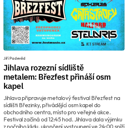
Jiří Padevěd
Jihlava rozezní sídliště
metalem: Březfest přináší osm
kapel
Jihlava připravuje metalový festival Březfest na
sídlišti Březinky, přivádějící osm kapel do
obchodního centra, místo pro veřejné akce.
Festival začíná od 12:45 hod. Jihlava dala výjimku
z nočního klidu, ukončení vystoupení ve 24:00 sníží