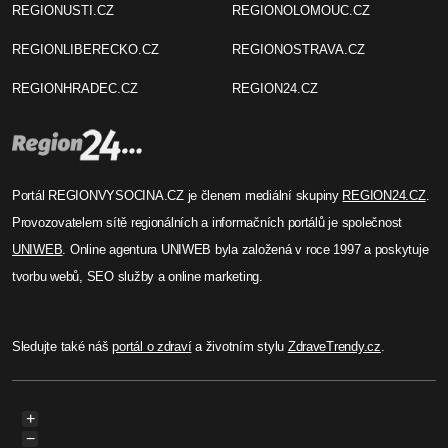
Jiří Padevěd
Kouzelný svět loutek: Výstava
Kabaret loutka v Novém Městě