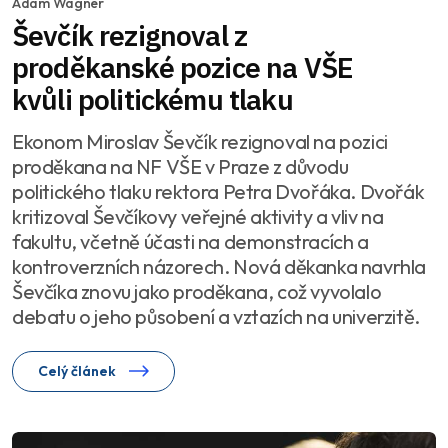
Adam Wágner
Ševčík rezignoval z
proděkanské pozice na VŠE
kvůli politickému tlaku
Ekonom Miroslav Ševčík rezignoval na pozici
proděkana na NF VŠE v Praze z důvodu
politického tlaku rektora Petra Dvořáka. Dvořák
kritizoval Ševčíkovy veřejné aktivity a vliv na
fakultu, včetně účasti na demonstracích a
kontroverzních názorech. Nová děkanka navrhla
Ševčíka znovu jako proděkana, což vyvolalo
debatu o jeho působení a vztazích na univerzitě.
Celý článek