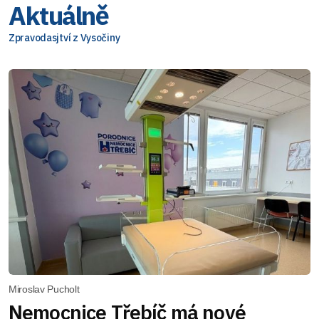
Aktuálně
Zpravodasjtví z Vysočiny
Miroslav Pucholt
Nemocnice Třebíč má nové