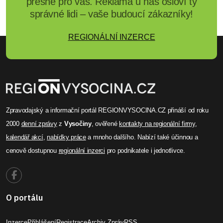
přesně pro vás. Reklama u nás osloví ty
správné lidi – vaše budoucí zákazníky!
REGIONÁLNÍ INZERCE
Zpravodajský a informační portál REGIONVYSOCINA.CZ přináší od roku
2000
denní zprávy
z
Vysočiny
, ověřené
kontakty na regionální firmy
,
kalendář akcí
,
nabídky práce
a mnoho dalšího. Nabízí také účinnou a
cenově dostupnou
regionální inzerci
pro podnikatele i jednotlivce.
O portálu
Inzerce
Přihlášení
Registrace
Archiv Zpráv
RSS