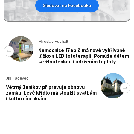
Sledovat na Facebooku
Miroslav Pucholt
Nemocnice Třebíč má nové vyhřívané
lůžko s LED fototerapií. Pomůže dětem
se žloutenkou i udržením teploty
Jiří Padevěd
Větrný Jeníkov připravuje obnovu
zámku. Levé křídlo má sloužit svatbám
i kulturním akcím