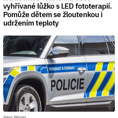
vyhřívané lůžko s LED fototerapií.
Pomůže dětem se žloutenkou i
udržením teploty
Adam Wágner