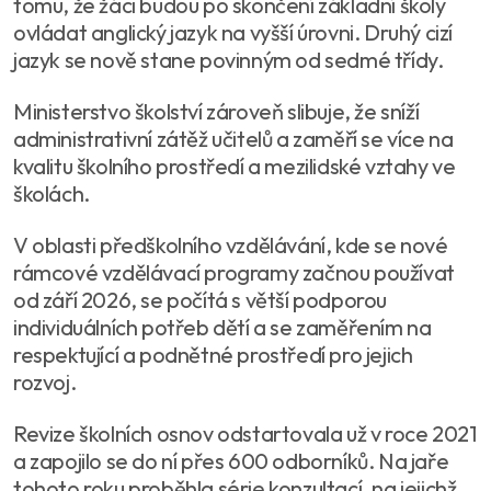
tomu, že žáci budou po skončení základní školy
ovládat anglický jazyk na vyšší úrovni. Druhý cizí
jazyk se nově stane povinným od sedmé třídy.
Ministerstvo školství zároveň slibuje, že sníží
administrativní zátěž učitelů a zaměří se více na
kvalitu školního prostředí a mezilidské vztahy ve
školách.
V oblasti předškolního vzdělávání, kde se nové
rámcové vzdělávací programy začnou používat
od září 2026, se počítá s větší podporou
individuálních potřeb dětí a se zaměřením na
respektující a podnětné prostředí pro jejich
rozvoj.
Revize školních osnov odstartovala už v roce 2021
a zapojilo se do ní přes 600 odborníků. Na jaře
tohoto roku proběhla série konzultací, na jejichž