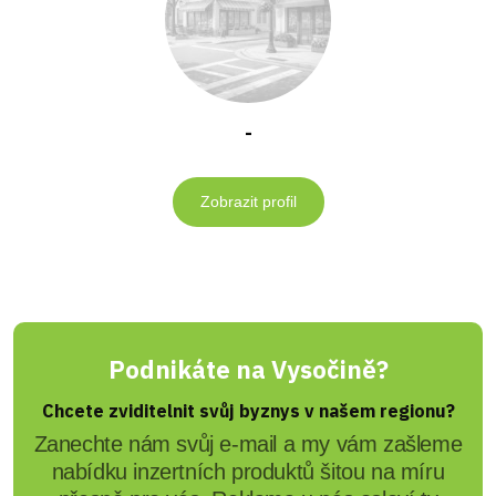
-
Zobrazit profil
Podnikáte na Vysočině?
Chcete zviditelnit svůj byznys v našem regionu?
Zanechte nám svůj e-mail a my vám zašleme
nabídku inzertních produktů šitou na míru