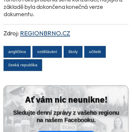
základě byla dokončena konečná verze
dokumentu.
Zdroj:
REGIONBRNO.CZ
angličtina
vzdělávání
školy
učitelé
česká republika
Ať vám nic neunikne!
Sledujte denní zprávy z vašeho regionu
na našem Facebooku.