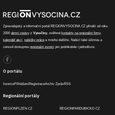
Zpravodajský a informační portál REGIONVYSOCINA.CZ přináší od roku
2000
denní zprávy
z
Vysočiny
, ověřené
kontakty na regionální firmy
,
kalendář akcí
,
nabídky práce
a mnoho dalšího. Nabízí také účinnou a
cenově dostupnou
regionální inzerci
pro podnikatele i jednotlivce.
O portálu
Inzerce
Přihlášení
Registrace
Archiv Zpráv
RSS
Regionální portály
REGIONPLZEN.CZ
REGIONPARDUBICKO.CZ