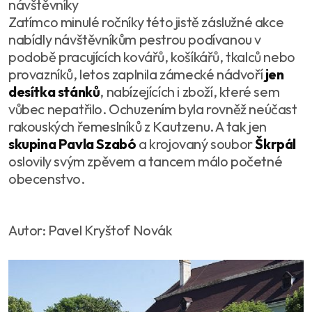
návštěvníky
Zatímco minulé ročníky této jistě záslužné akce
nabídly návštěvníkům pestrou podívanou v
podobě pracujících kovářů, košíkářů, tkalců nebo
provazníků, letos zaplnila zámecké nádvoří
jen
desítka stánků
, nabízejících i zboží, které sem
vůbec nepatřilo. Ochuzením byla rovněž neúčast
rakouských řemeslníků z Kautzenu. A tak jen
skupina Pavla Szabó
a krojovaný soubor
Škrpál
oslovily svým zpěvem a tancem málo početné
obecenstvo.
Autor: Pavel Kryštof Novák