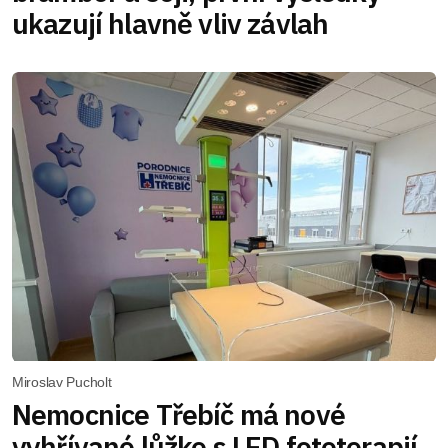
ukazují hlavně vliv závlah
Miroslav Pucholt
Nemocnice Třebíč má nové
vyhřívané lůžko s LED fototerapií.