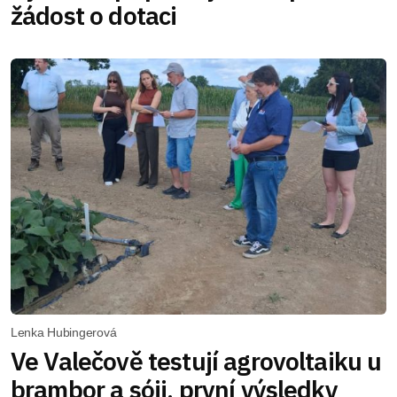
žádost o dotaci
Lenka Hubingerová
Ve Valečově testují agrovoltaiku u
brambor a sóji, první výsledky