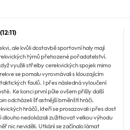
(12:11)
kvi, ale kvůli dostavbě sportovní haly mají
ekvických týmů přehozené pořadatelství.
dyž využili střelby cerekvických spojek mimo
erekve se pomalu vyrovnávali s klouzajícím
etaktických faulů. I přes následná vyloučení
sté. Ke konci první půle ovšem přišly další
in odcházeli šťastnější brněnští hráči.
kvických hráčů, kteří se prosazovali i přes dost
cí dlouho nedokázali zužitkovat velkou výhodu
ěř nic neviděli. Utkání se začínalo lámat