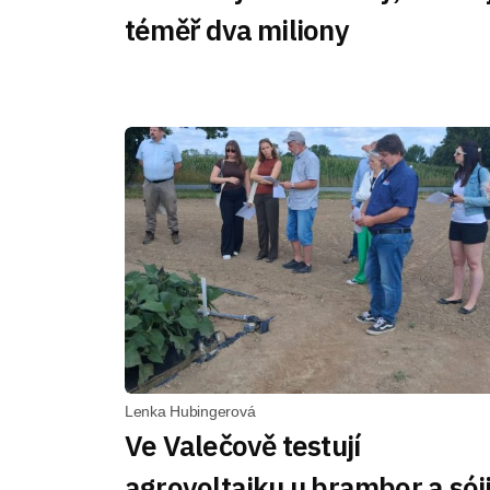
téměř dva miliony
Lenka Hubingerová
Ve Valečově testují
agrovoltaiku u brambor a sóji