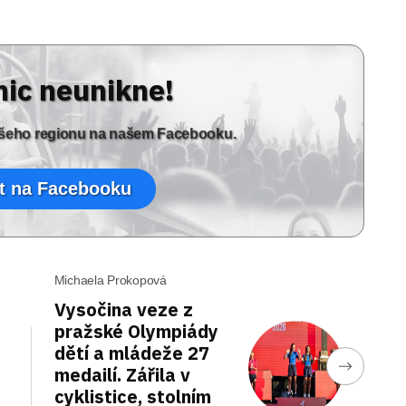
nic neunikne!
vašeho regionu na našem Facebooku.
t na Facebooku
Michaela Prokopová
Vysočina veze z
pražské Olympiády
dětí a mládeže 27
medailí. Zářila v
cyklistice, stolním