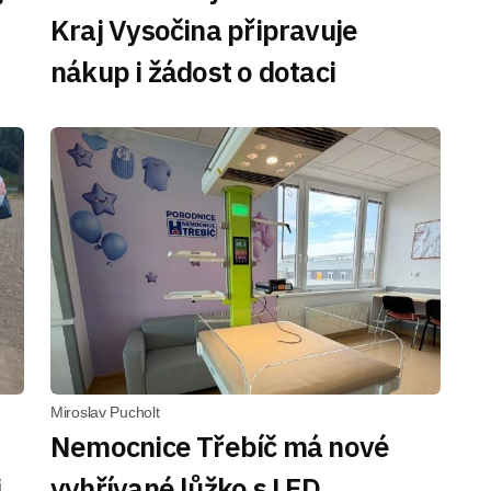
Kraj Vysočina připravuje
nákup i žádost o dotaci
Miroslav Pucholt
Nemocnice Třebíč má nové
,
vyhřívané lůžko s LED