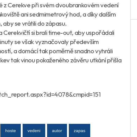
sté z Cerekve při svém dvoubrankovém vedení
koviště ani sedmimetrový hod, a díky dalším
aby se vrátili do zápasu.
 Cerekvičtí si brali time-out, aby uspořádali
minuty se však vyznačovaly především
ostí, a domácí tak poměrně snadno vyhráli
ekev tak vinou pokaženého závěru utkání přišla
atch_report.aspx?id=4078&cmpid=151
hoste
vedeni
autor
zapas