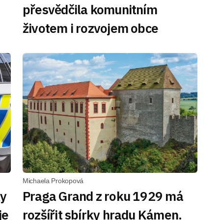
přesvědčila komunitním
životem i rozvojem obce
Michaela Prokopová
ky
Praga Grand z roku 1929 má
je
rozšířit sbírky hradu Kámen.