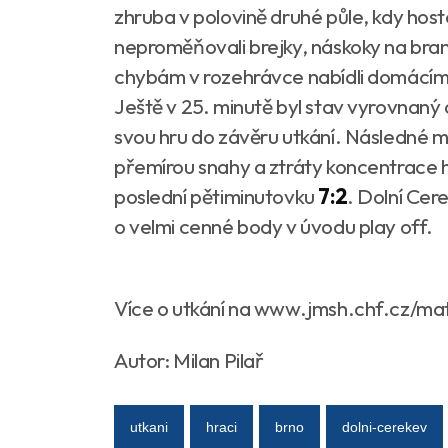
zhruba v polovině druhé půle, kdy ho
neproměňovali brejky, náskoky na bran
chybám v rozehrávce nabídli domácím, 
Ještě v 25. minutě byl stav vyrovnaný a
svou hru do závěru utkání. Následné 
přemírou snahy a ztráty koncentrace h
poslední pětiminutovku
7:2
. Dolní Cer
o velmi cenné body v úvodu play off.
Více o utkání na www.jmsh.chf.cz/m
Autor: Milan Pilař
utkani
hraci
brno
dolni-cerekev