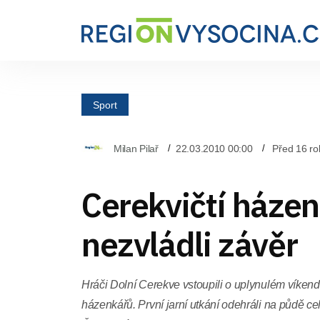
Sport
Milan Pilař
22.03.2010 00:00
Před 16 ro
Cerekvičtí házen
nezvládli závěr
Hráči Dolní Cerekve vstoupili o uplynulém víkendu
házenkářů. První jarní utkání odehráli na půdě ce