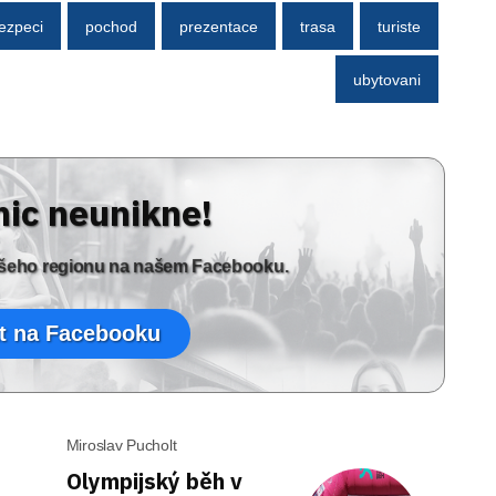
ezpeci
pochod
prezentace
trasa
turiste
ubytovani
nic neunikne!
vašeho regionu na našem Facebooku.
t na Facebooku
Miroslav Pucholt
Olympijský běh v