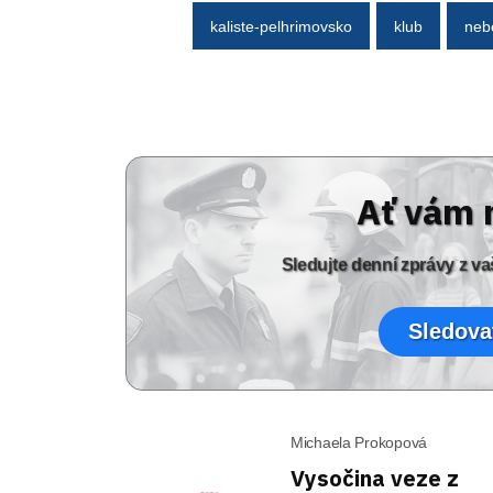
kaliste-pelhrimovsko
klub
neb
Ať vám 
Sledujte denní zprávy z 
Sledova
Michaela Prokopová
Vysočina veze z