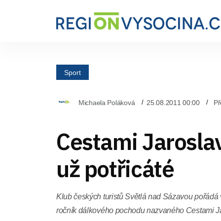
Sport
Michaela Poláková
25.08.2011 00:00
Př
Cestami Jarosla
už potřicáté
Klub českých turistů Světlá nad Sázavou pořádá v
ročník dálkového pochodu nazvaného Cestami J