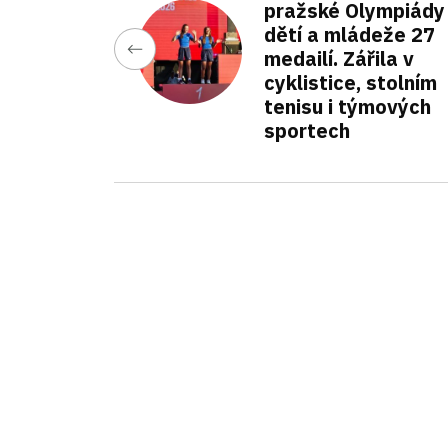
pražské Olympiády
dětí a mládeže 27
medailí. Zářila v
cyklistice, stolním
tenisu i týmových
sportech