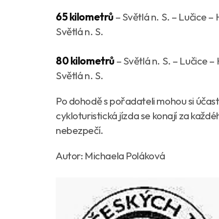
65 kilometrů
– Světlá n. S. – Lučice –
Světlá n. S.
80 kilometrů
– Světlá n. S. – Lučice –
Světlá n. S.
Po dohodě s pořadateli mohou si účastn
cykloturistická jízda se konají za každ
nebezpečí.
Autor: Michaela Poláková