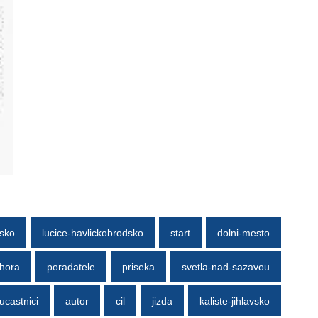
dsko
lucice-havlickobrodsko
start
dolni-mesto
hora
poradatele
priseka
svetla-nad-sazavou
ucastnici
autor
cil
jizda
kaliste-jihlavsko