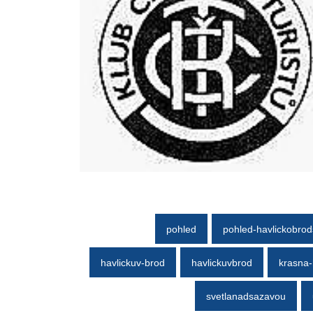
pohled
pohled-havlickobro
havlickuv-brod
havlickuvbrod
krasna-
svetlanadsazavou