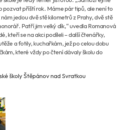
ozvat příští rok. Máme pár tipů, ale není to
nám jedou dvě stě kilometrů z Prahy, dvě stě
honorář. Patří jim velký dík,“ uvedla Romanová
lidé, kteří se na akci podíleli – další čtenářky,
utěže a fotily, kuchařkám, jež po celou dobu
ečkám, které vždy po čtení dávaly školu do
ské školy Štěpánov nad Svratkou