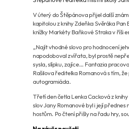
V úterý do Štěpánova přijel další známý
kapitolou z knihy Zdeňka Svěráka Pan B
knížky Markéty Baňkové Straka v říši e
„Najít vhodné slovo pro hodnocení jeh
napodoboval zvířata, byl prostě nepř
sysla, slípku, zajíce… Fantazia pracov
Rašilova ředitelka Romanová s tím, že
autogramiáda.
Třetí den četla Lenka Cacková z knih
slov Jany Romanové byl i její předne
hostům. Po čtení přišly na řadu hry, s
Na závěr pověsti