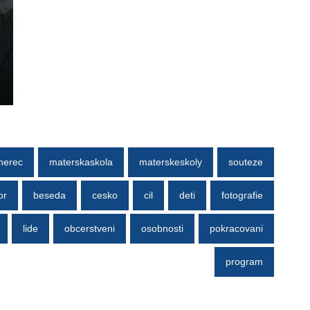
herec
materskaskola
materskeskoly
souteze
or
beseda
cesko
cil
deti
fotografie
lide
obcerstveni
osobnosti
pokracovani
program