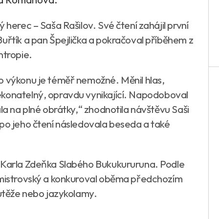
 herec – Saša Rašilov. Své čtení zahájil první
uřtík a pan Špejlička a pokračoval příběhem z
ntropie.
o výkonu je téměř nemožné. Měnil hlas,
ekonatelný, opravdu vynikající. Napodoboval
ala na plné obrátky,“ zhodnotila návštěvu Saši
 po jeho čtení následovala beseda a také
y Karla Zdeňka Slabého Bukukururuna. Podle
s mistrovský a konkuroval oběma předchozím
outěže nebo jazykolamy.