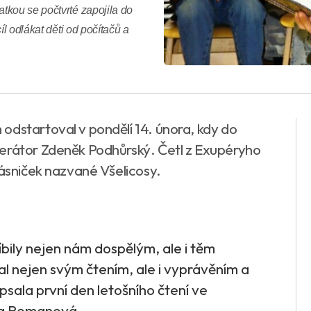
tkou se počtvrté zapojila do
íl odlákat děti od počítačů a
odstartoval v pondělí 14. února, kdy do
derátor Zdeněk Podhůrský. Četl z Exupéryho
básniček nazvané Všelicosy.
líbily nejen nám dospělým, ale i těm
al nejen svým čtením, ale i vyprávěním a
sala první den letošního čtení ve
ana Romanová.