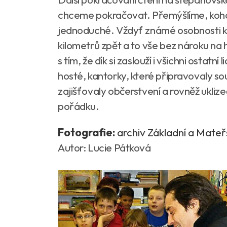
chceme pokračovat. Přemýšlíme, koho p
jednoduché. Vždyť známé osobnosti k 
kilometrů zpět a to vše bez nároku na 
s tím, že dík si zaslouží i všichni ostatní 
hosté, kantorky, které připravovaly so
zajišťovaly občerstvení a rovněž ukliz
pořádku.
Fotografie:
archiv Základní a Mateř
Autor: Lucie Pátková