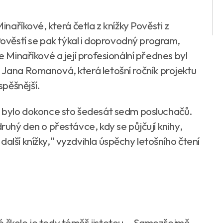
Minaříkové, která četla z knížky Pověsti z
věstí se pak týkal i doprovodný program,
ie Minaříkové a její profesionální přednes byl
 Jana Romanová, která letošní ročník projektu
pěšnější.
tu bylo dokonce sto šedesát sedm posluchačů.
druhý den o přestávce, kdy se půjčují knihy,
alší knížky,“ vyzdvihla úspěchy letošního čtení
é škole je tedy téměř jistotou. „Samozřejmě