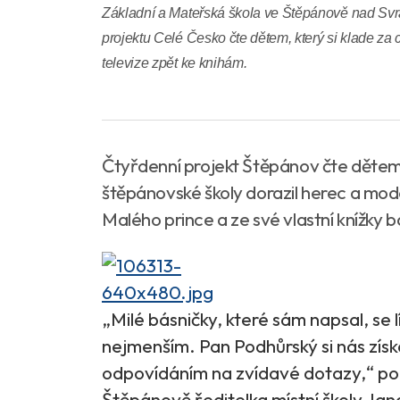
Základní a Mateřská škola ve Štěpánově nad Svra
projektu Celé Česko čte dětem, který si klade za c
televize zpět ke knihám.
Čtyřdenní projekt Štěpánov čte dětem 
štěpánovské školy dorazil herec a mo
Malého prince a ze své vlastní knížky 
„Milé básničky, které sám napsal, se 
nejmenším. Pan Podhůrský si nás získ
odpovídáním na zvídavé dotazy,“ pop
Štěpánově ředitelka místní školy J