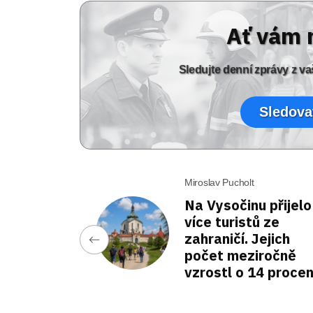
Ať vám 
Sledujte denní zprávy z 
Sledova
Miroslav Pucholt
Na Vysočinu přijelo
více turistů ze
zahraničí. Jejich
počet meziročně
vzrostl o 14 proce