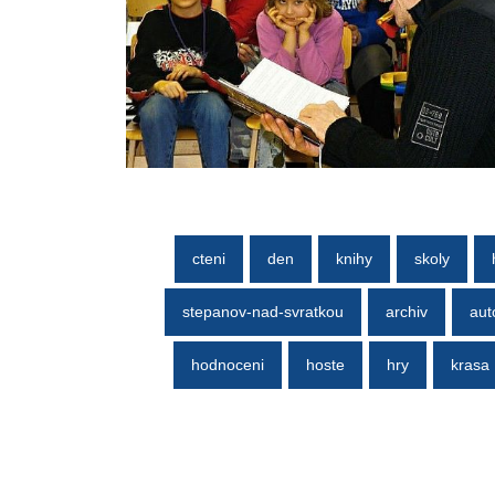
cteni
den
knihy
skoly
stepanov-nad-svratkou
archiv
aut
hodnoceni
hoste
hry
krasa