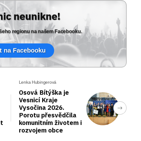
nic neunikne!
vašeho regionu na našem Facebooku.
t na Facebooku
Lenka Hubingerová
Osová Bítýška je
Vesnicí Kraje
Vysočina 2026.
Porotu přesvědčila
nt
komunitním životem i
rozvojem obce