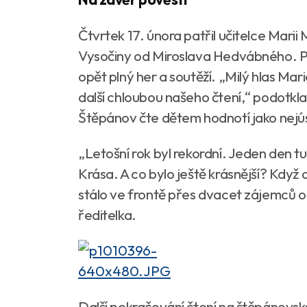
Čtvrtek 17. února patřil učitelce Marii 
Vysočiny od Miroslava Hedvábného. Po
opět plný her a soutěží. „Milý hlas Mar
další chloubou našeho čtení,“ podotkla
Štěpánov čte dětem hodnotí jako nejús
„Letošní rok byl rekordní. Jeden den 
Krása. A co bylo ještě krásnější? Když 
stálo ve frontě přes dvacet zájemců o d
ředitelka.
Další pokračování čtení na štěpánovsk