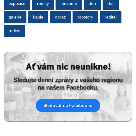
expozice
rodiny
muzeum
den
deti
galerie
kaple
obraz
prostory
reditel
rodice
Ať vám nic neunikne!
Sledujte denní zprávy z vašeho regionu
na našem Facebooku.
Sledovat na Facebooku