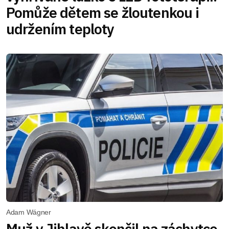
Pomůže dětem se žloutenkou i
udržením teploty
Adam Wágner
Muž v Jihlavě skončil na záchytce,