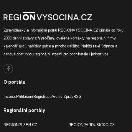
Zpravodajský a informační portál REGIONVYSOCINA.CZ přináší od roku
2000
denní zprávy
z
Vysočiny
, ověřené
kontakty na regionální firmy
,
kalendář akcí
,
nabídky práce
a mnoho dalšího. Nabízí také účinnou a
cenově dostupnou
regionální inzerci
pro podnikatele i jednotlivce.
O portálu
Inzerce
Přihlášení
Registrace
Archiv Zpráv
RSS
Regionální portály
REGIONPLZEN.CZ
REGIONPARDUBICKO.CZ