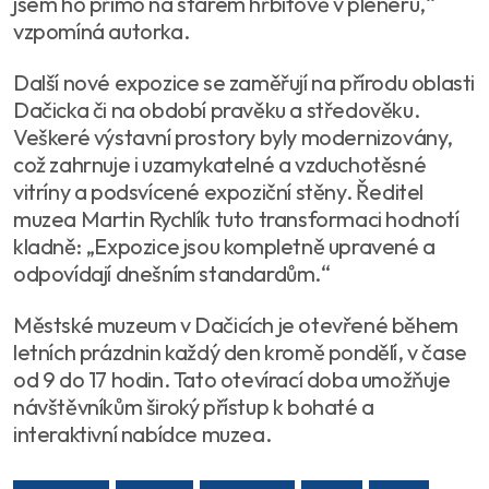
jsem ho přímo na starém hřbitově v plenéru,“
vzpomíná autorka.
Další nové expozice se zaměřují na přírodu oblasti
Dačicka či na období pravěku a středověku.
Veškeré výstavní prostory byly modernizovány,
což zahrnuje i uzamykatelné a vzduchotěsné
vitríny a podsvícené expoziční stěny. Ředitel
muzea Martin Rychlík tuto transformaci hodnotí
kladně: „Expozice jsou kompletně upravené a
odpovídají dnešním standardům.“
Městské muzeum v Dačicích je otevřené během
letních prázdnin každý den kromě pondělí, v čase
od 9 do 17 hodin. Tato otevírací doba umožňuje
návštěvníkům široký přístup k bohaté a
interaktivní nabídce muzea.