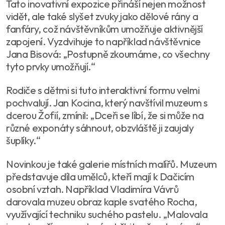
Tato inovativní expozice přináší nejen možnost
vidět, ale také slyšet zvuky jako dělové rány a
fanfáry, což návštěvníkům umožňuje aktivnější
zapojení. Vyzdvihuje to například návštěvnice
Jana Bisová: „Postupně zkoumáme, co všechny
tyto prvky umožňují.“
Rodiče s dětmi si tuto interaktivní formu velmi
pochvalují. Jan Kocina, který navštívil muzeum s
dcerou Žofií, zmínil: „Dceři se líbí, že si může na
různé exponáty sáhnout, obzvláště ji zaujaly
šuplíky.“
Novinkou je také galerie místních malířů. Muzeum
představuje díla umělců, kteří mají k Dačicím
osobní vztah. Například Vladimíra Vávrů
darovala muzeu obraz kaple svatého Rocha,
využívající techniku suchého pastelu. „Malovala