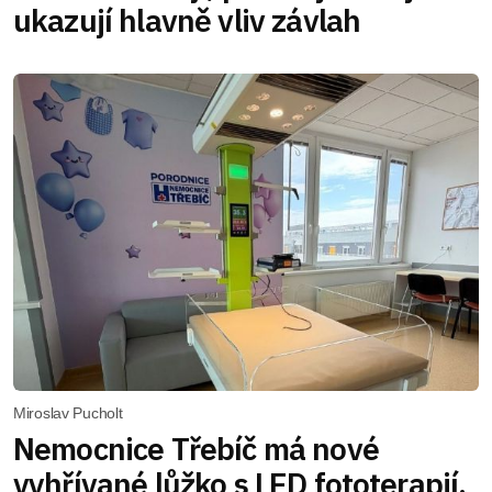
ukazují hlavně vliv závlah
Miroslav Pucholt
Nemocnice Třebíč má nové
vyhřívané lůžko s LED fototerapií.