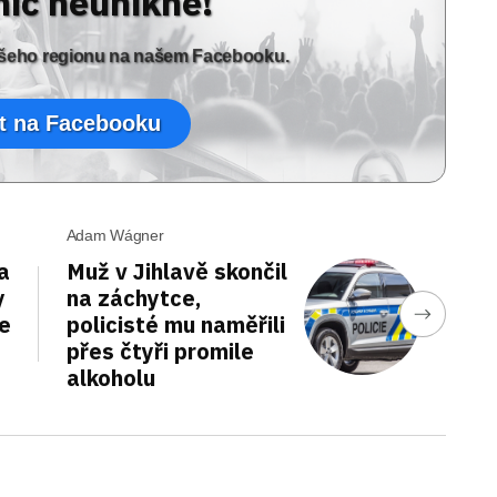
nic neunikne!
vašeho regionu na našem Facebooku.
t na Facebooku
Adam Wágner
a
Muž v Jihlavě skončil
y
na záchytce,
je
policisté mu naměřili
přes čtyři promile
alkoholu