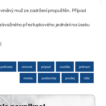
viněný muž ze zadržení propuštěn. Případ
í závažného přestupkového jednání na úseku
í
policiste
cinnost
pripad
vozidla
jednani
mesta
podezrely
prodej
ridic