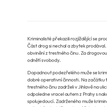
Kriminalisté překazili rozjíždějící se pr
Část drog si nechal a zbytek prodával. 
obvinění z trestného činu. Za drogovou 
odnětí svobody.
Dopadnout podezřelého muže se krimina
dobré operativní činnosti. Na začátk
trestného činu zadrželi v Jihlavě na ul
odpoledne vracel autem z Prahy s nak
spolujedoucí. Zadrženého muže kriminal