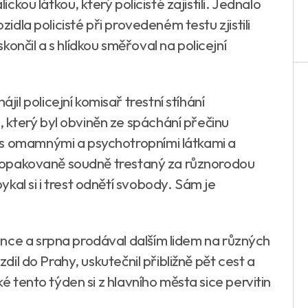
ickou látkou, který policisté zajistili. Jednalo
zidla policisté při provedeném testu zjistili
ončil a s hlídkou směřoval na policejní
l policejní komisař trestní stíhání
který byl obviněn ze spáchání přečinu
 s omamnými a psychotropními látkami a
již opakovaně soudně trestaný za různorodou
kal si i trest odnětí svobody. Sám je
nce a srpna prodával dalším lidem na různých
zdil do Prahy, uskutečnil přibližně pět cest a
ké tento týden si z hlavního města sice pervitin