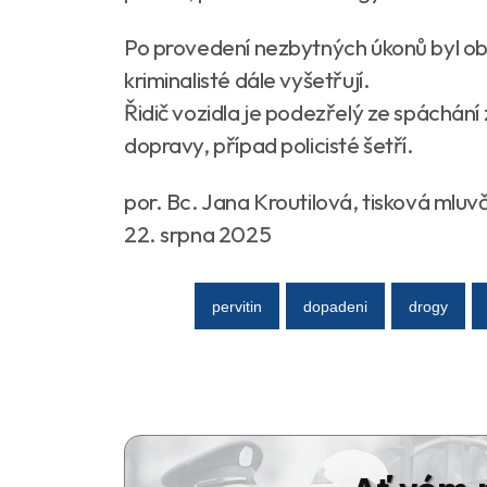
Po provedení nezbytných úkonů byl ob
kriminalisté dále vyšetřují.
Řidič vozidla je podezřelý ze spáchán
dopravy, případ policisté šetří.
por. Bc. Jana Kroutilová, tisková mluvč
22. srpna 2025
pervitin
dopadeni
drogy