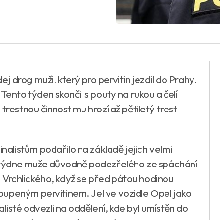
odej drog muži, který pro pervitin jezdil do Prahy.
Tento týden skončil s pouty na rukou a čelí
trestnou činnost mu hrozí až pětiletý trest
listům podařilo na základě jejich velmi
u týdne muže důvodně podezřelého ze spáchání
ici Vrchlického, když se před pátou hodinou
oupeným pervitinem. Jel ve vozidle Opel jako
isté odvezli na oddělení, kde byl umístěn do