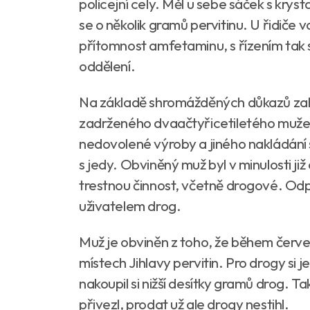
policejní cely. Měl u sebe sáček s krystal
se o několik gramů pervitinu. U řidiče vo
přítomnost amfetaminu, s řízením tak sk
oddělení.
Na základě shromážděných důkazů zaháji
zadrženého dvaačtyřicetiletého muže, 
nedovolené výroby a jiného nakládání
s jedy. Obviněný muž byl v minulosti 
trestnou činnost, včetně drogové. Odpy
uživatelem drog.
Muž je obviněn z toho, že během červe
místech Jihlavy pervitin. Pro drogy si je
nakoupil si nižší desítky gramů drog. Ta
přivezl, prodat už ale drogy nestihl.