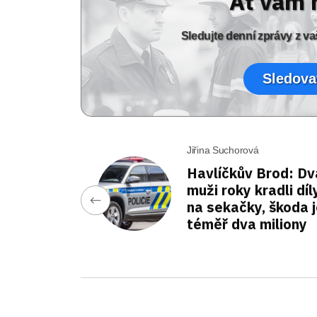
Ať vám 
Sledujte denní zprávy z 
Sledova
Jiřina Suchorová
Havlíčkův Brod: Dv
muži roky kradli díl
na sekačky, škoda 
téměř dva miliony