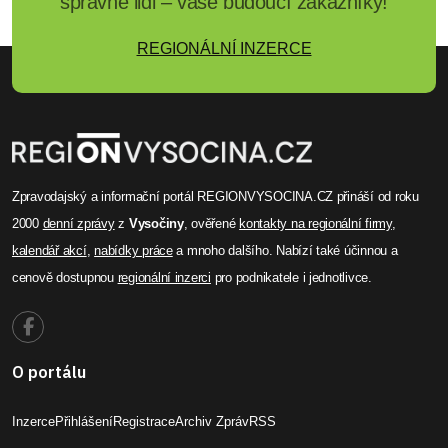
správné lidi – vaše budoucí zákazníky!
REGIONÁLNÍ INZERCE
Zpravodajský a informační portál REGIONVYSOCINA.CZ přináší od roku
2000
denní zprávy
z
Vysočiny
, ověřené
kontakty na regionální firmy
,
kalendář akcí
,
nabídky práce
a mnoho dalšího. Nabízí také účinnou a
cenově dostupnou
regionální inzerci
pro podnikatele i jednotlivce.
O portálu
Inzerce
Přihlášení
Registrace
Archiv Zpráv
RSS