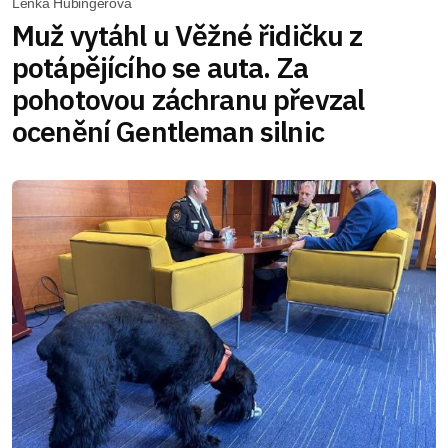
Lenka Hubingerová
Muž vytáhl u Věžné řidičku z
potápějícího se auta. Za
pohotovou záchranu převzal
ocenění Gentleman silnic