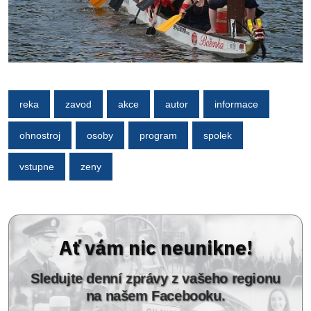
reka
zavod
akce
autor
informace
ohnostroj
osoby
program
spolek
vstupne
zeny
Ať vám nic neunikne!
Sledujte denní zprávy z vašeho regionu
na našem Facebooku.