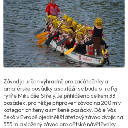
Závod je určen výhradně pro začátečníky a
amatérské posádky a soutěžit se bude o trofej
rytíře Mikuláše Střely.Je přihlášeno celkem 33
posádek, pro něž je připraven závod na 200 m v
kategoriích ženy a smíšené posádky. Dále Vás
čeká v Evropě ojedinělí štafetový závod dvojic na
555 m a vložený závod pro dětské návštěvníky.