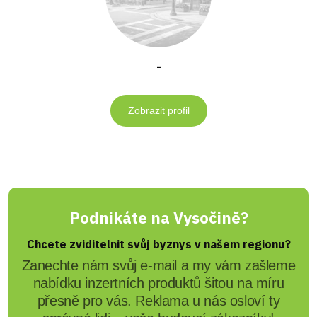
-
Zobrazit profil
Podnikáte na Vysočině?
Chcete zviditelnit svůj byznys v našem regionu?
Zanechte nám svůj e-mail a my vám zašleme
nabídku inzertních produktů šitou na míru
přesně pro vás. Reklama u nás osloví ty