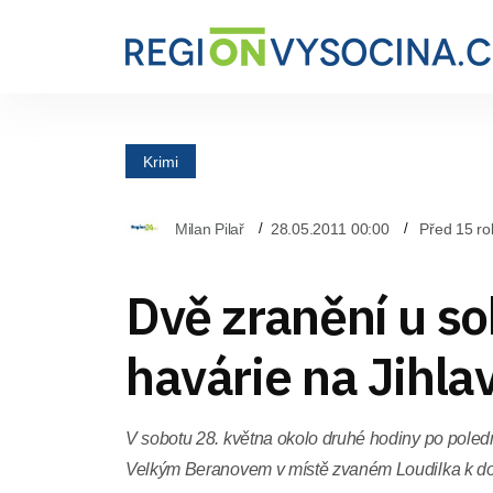
Krimi
Milan Pilař
28.05.2011 00:00
Před 15 ro
Dvě zranění u so
havárie na Jihla
V sobotu 28. května okolo druhé hodiny po poledni
Velkým Beranovem v místě zvaném Loudilka k d