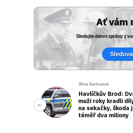
Ať vám 
Sledujte denní zprávy z 
Sledova
Jiřina Suchorová
Havlíčkův Brod: Dv
muži roky kradli díl
na sekačky, škoda 
téměř dva miliony