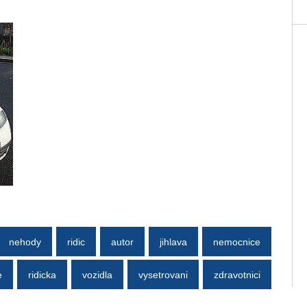
nehody
ridic
autor
jihlava
nemocnice
e
ridicka
vozidla
vysetrovani
zdravotnici