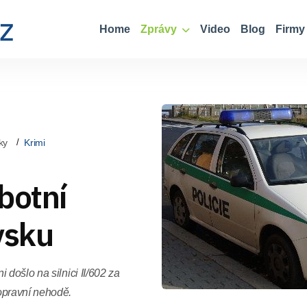
Home
Zprávy
Video
Blog
Firmy
ky
Krimi
botní
vsku
 došlo na silnici II/602 za
opravní nehodě.