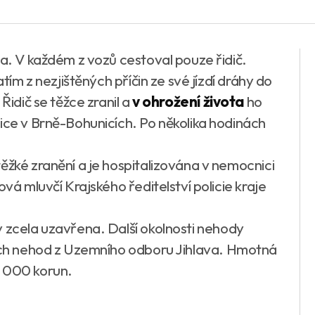
la. V každém z vozů cestoval pouze řidič.
atím z nezjištěných příčin ze své jízdí dráhy do
Řidič se těžce zranil a
v ohrožení života
ho
nice v Brně-Bohunicích. Po několika hodinách
ěžké zranění a je hospitalizována v nemocnici
ová mluvčí Krajského ředitelství policie kraje
y zcela uzavřena. Další okolnosti nehody
ních nehod z Uzemního odboru Jihlava. Hmotná
5 000 korun.