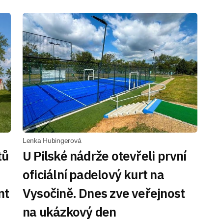
Lenka Hubingerová
tů
U Pilské nádrže otevřeli první
oficiální padelový kurt na
nt
Vysočině. Dnes zve veřejnost
na ukázkový den