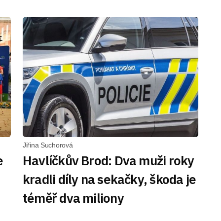
Jiřina Suchorová
e
Havlíčkův Brod: Dva muži roky
kradli díly na sekačky, škoda je
téměř dva miliony