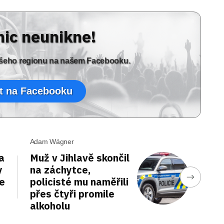
nic neunikne!
vašeho regionu na našem Facebooku.
t na Facebooku
Adam Wágner
a
Muž v Jihlavě skončil
y
na záchytce,
je
policisté mu naměřili
přes čtyři promile
alkoholu