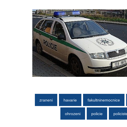
zraneni
havarie
fakultninemocnice
ohrozeni
policie
policist