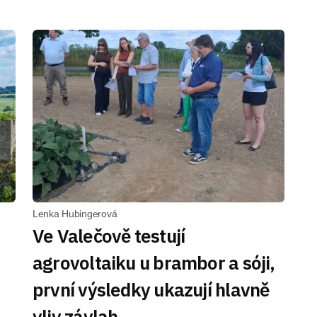
Lenka Hubingerová
Ve Valečově testují
agrovoltaiku u brambor a sóji,
první výsledky ukazují hlavně
vliv závlah