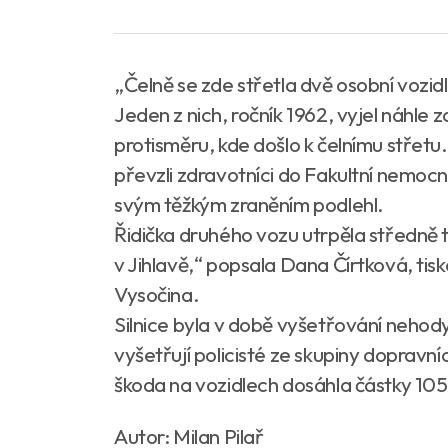
„Čelně se zde střetla dvě osobní vozid
Jeden z nich, ročník 1962, vyjel náhle z
protisměru, kde došlo k čelnímu střetu. 
převzli zdravotníci do Fakultní nemoc
svým těžkým zraněním podlehl.
Řidička druhého vozu utrpěla středně t
v Jihlavě,“ popsala Dana Čírtková, tisk
Vysočina.
Silnice byla v době vyšetřování nehod
vyšetřují policisté ze skupiny doprav
škoda na vozidlech dosáhla částky 10
Autor: Milan Pilař