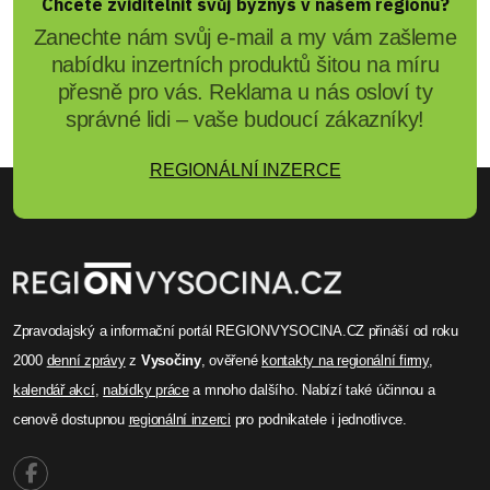
Chcete zviditelnit svůj byznys v našem regionu?
Zanechte nám svůj e-mail a my vám zašleme
nabídku inzertních produktů šitou na míru
přesně pro vás. Reklama u nás osloví ty
správné lidi – vaše budoucí zákazníky!
REGIONÁLNÍ INZERCE
Zpravodajský a informační portál REGIONVYSOCINA.CZ přináší od roku
2000
denní zprávy
z
Vysočiny
, ověřené
kontakty na regionální firmy
,
kalendář akcí
,
nabídky práce
a mnoho dalšího. Nabízí také účinnou a
cenově dostupnou
regionální inzerci
pro podnikatele i jednotlivce.