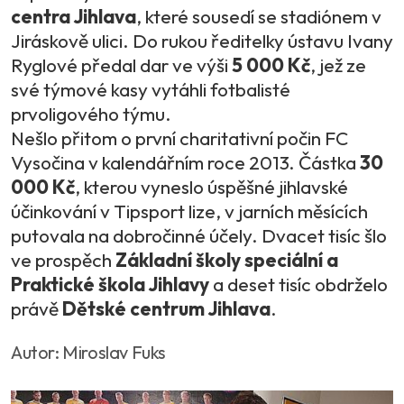
centra Jihlava
, které sousedí se stadiónem v
Jiráskově ulici. Do rukou ředitelky ústavu Ivany
Ryglové předal dar ve výši
5 000 Kč
, jež ze
své týmové kasy vytáhli fotbalisté
prvoligového týmu.
Nešlo přitom o první charitativní počin FC
Vysočina v kalendářním roce 2013. Částka
30
000 Kč
, kterou vyneslo úspěšné jihlavské
účinkování v Tipsport lize, v jarních měsících
putovala na dobročinné účely. Dvacet tisíc šlo
ve prospěch
Základní školy speciální a
Praktické škola Jihlavy
a deset tisíc obdrželo
právě
Dětské centrum Jihlava
.
Autor: Miroslav Fuks