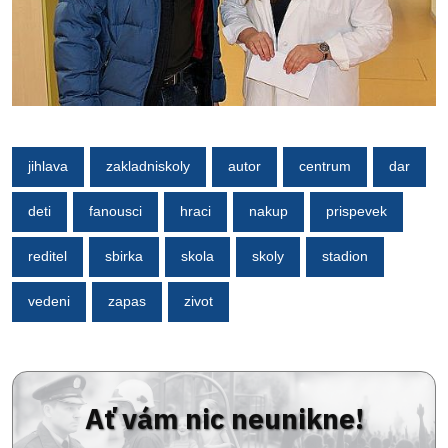
jihlava
zakladniskoly
autor
centrum
dar
deti
fanousci
hraci
nakup
prispevek
reditel
sbirka
skola
skoly
stadion
vedeni
zapas
zivot
Ať vám nic neunikne!