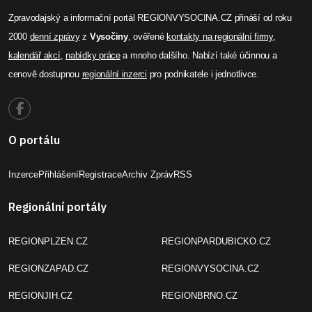
Zpravodajský a informační portál REGIONVYSOCINA.CZ přináší od roku
2000
denní zprávy
z
Vysočiny
, ověřené
kontakty na regionální firmy
,
kalendář akcí
,
nabídky práce
a mnoho dalšího. Nabízí také účinnou a
cenově dostupnou
regionální inzerci
pro podnikatele i jednotlivce.
O portálu
Inzerce
Přihlášení
Registrace
Archiv Zpráv
RSS
Regionální portály
REGIONPLZEN.CZ
REGIONPARDUBICKO.CZ
REGIONZAPAD.CZ
REGIONVYSOCINA.CZ
REGIONJIH.CZ
REGIONBRNO.CZ