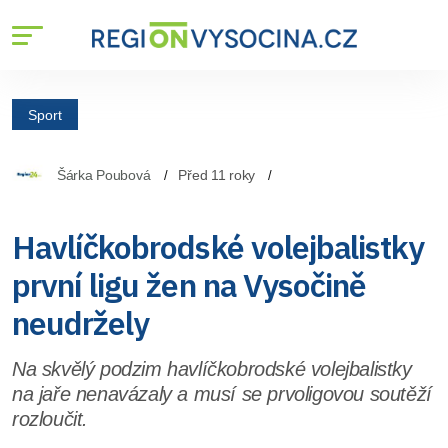
Sport
Šárka Poubová
Před 11 roky
Havlíčkobrodské volejbalistky
první ligu žen na Vysočině
neudržely
Na skvělý podzim havlíčkobrodské volejbalistky
na jaře nenavázaly a musí se prvoligovou soutěží
rozloučit.